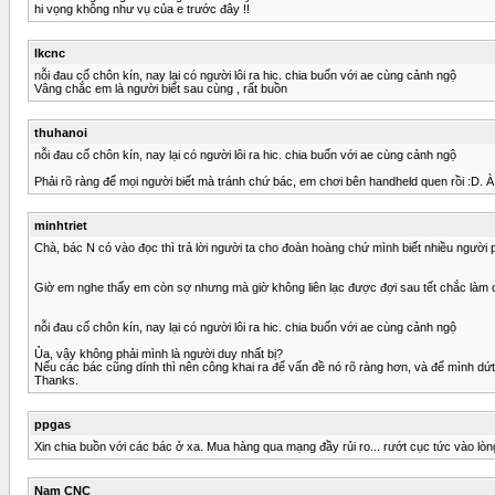
hi vọng không như vụ của e trước đây !!
lkcnc
nỗi đau cố chôn kín, nay lại có người lôi ra hic. chia buốn với ae cùng cảnh ngộ
Vâng chắc em là người biết sau cùng , rất buồn
thuhanoi
nỗi đau cố chôn kín, nay lại có người lôi ra hic. chia buốn với ae cùng cảnh ngộ
Phải rõ ràng để mọi người biết mà tránh chứ bác, em chơi bên handheld quen rồi :D. À 
minhtriet
Chà, bác N có vào đọc thì trả lời người ta cho đoàn hoàng chứ mình biết nhiều người 
Giờ em nghe thấy em còn sợ nhưng mà giờ không liên lạc được đợi sau tết chắc làm 
nỗi đau cố chôn kín, nay lại có người lôi ra hic. chia buốn với ae cùng cảnh ngộ
Ủa, vậy không phải mình là người duy nhất bị?
Nếu các bác cũng dính thì nên công khai ra để vấn đề nó rõ ràng hơn, và để mình dứt 
Thanks.
ppgas
Xin chia buồn với các bác ở xa. Mua hàng qua mạng đầy rủi ro... rướt cục tức vào lòn
Nam CNC