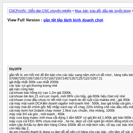
CNCProVN - Diễn đàn CNC chuyên nghiệp
>
Mua, bán, trao đổi, đấu giá, tuyển dụng
View Full Version :
gần tết tập tành kinh doanh chơi
Diy1979
gần tết òi, em hốt mớ đồ lên bán cho các bác sang năm mới có đồ chơi , hàng siêu bèo.
57095720571957185717571657155714571357125711571057 21
giá thấp nhất 300k cao nhất 2000k
các bác cứ gọi thương lượng nhé
giá nào cũng bán
cái khoan bàn hồng ký cao 1,2m giá 2000k,
cái khoan bin lion 21 vol cực mạnh, mới 99% còn hộp, giá 800k hiệu Glet mỹ nhé
cái khoan crow đầu chưa rơ riết nhé cực mạnh do độ ruột của makita nhé : giá 400k
cái máy mài xanh DCA liên doanh sigafor mới toanh nhé : 500k, bao giá khắp sài gòn
cái máy mài đỏ chính gốc Mỹ nhập xách tay về chạy 220v không chê vào đâu nếu mài
cái máy bơm hơi 2xilanh chạy moter 1.5kw cực chuẩn, nhẹ nhàng, 1000k
máy mài 3/4 sài gòn , mới toanh : 450k
máy cưa lọng matec mới mua cắt đúng 1 tấm MDF có giá lên kệ 1,400k giờ bán 800k
máy cưa cũi FEG 90% chưa mài mũi ...he he. đem về chế spinl ăn nhôm đồng khỏi chê
mâm cặp 4chấu tự định tâm hàng China 1000k đẫ có mặt bich sẳn, về tay các bác khỏ
còn tiếp tập 2,
do em chuyên thanh lý dụng cụ làm đồ gỗ nên có hàng cho các bác, yên tâm về sài. e