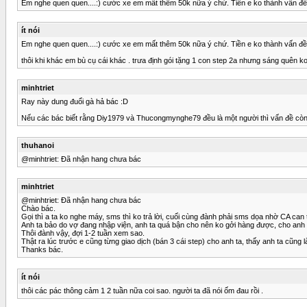
Em nghe quen quen....:) cước xe em mất thêm 50k nữa ý chứ. Tiền e ko thành vấn đề n
ít nói
Em nghe quen quen....:) cước xe em mất thêm 50k nữa ý chứ. Tiền e ko thành vấn đề n
thôi khi khác em bù cụ cái khác . trưa định gói tặng 1 con step 2a nhưng sáng quên ko
minhtriet
Ray này dung đuổi gà hả bác :D
Nếu các bác biết rằng Diy1979 và Thucongmynghe79 đều là một người thì vấn đề còn
thuhanoi
@minhtriet: Đã nhận hang chưa bác
minhtriet
@minhtriet: Đã nhận hang chưa bác
Chào bác.
Gọi thì a ta ko nghe máy, sms thì ko trả lời, cuối cùng đành phải sms dọa nhờ CA can t
Anh ta bảo do vợ đang nhập viện, anh ta quá bận cho nên ko gởi hàng được, cho anh t
Thôi đành vậy, đợi 1-2 tuần xem sao.
Thật ra lúc trước e cũng từng giao dịch (bán 3 cái step) cho anh ta, thấy anh ta cũn
Thanks bác.
ít nói
thôi các pác thông cảm 1 2 tuần nữa coi sao. người ta đã nói ốm đau rồi .