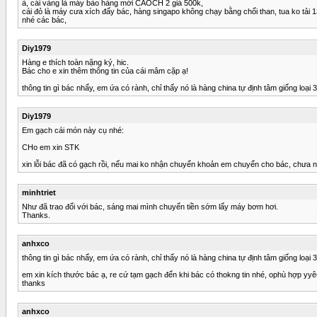
à, cái vàng là máy bào hàng mới CAOCH 2 giá 500k,
cái đỏ là máy cưa xích đấy bác, hàng singapo không chạy bằng chổi than, tua ko tải 
nhé các bác,
Diy1979
Hàng e thích toàn nặng ký, hic.
Bác cho e xin thêm thông tin của cái mâm cặp ạ!
thông tin gì bác nhẩy, em ứa có rành, chỉ thấy nó là hàng china tự định tâm giống loại
Diy1979
Em gạch cái món này cụ nhé:
CHo em xin STK
xin lỗi bác đã có gạch rồi, nếu mai ko nhận chuyển khoản em chuyển cho bác, chưa n
minhtriet
Như đã trao đổi với bác, sáng mai mình chuyển tiền sớm lấy máy bơm hơi.
Thanks.
anhxco
thông tin gì bác nhẩy, em ứa có rành, chỉ thấy nó là hàng china tự định tâm giống loại
em xin kích thước bác ạ, re cứ tạm gạch đến khi bác có thokng tin nhé, ophù hợp yyêu
thanks
anhxco