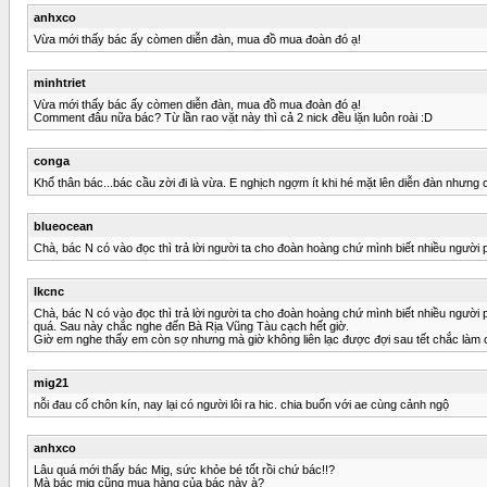
anhxco
Vừa mới thấy bác ấy còmen diễn đàn, mua đồ mua đoàn đó ạ!
minhtriet
Vừa mới thấy bác ấy còmen diễn đàn, mua đồ mua đoàn đó ạ!
Comment đâu nữa bác? Từ lần rao vặt này thì cả 2 nick đều lặn luôn roài :D
conga
Khổ thân bác...bác cầu zời đi là vừa. E nghịch ngợm ít khi hé mặt lên diễn đàn nhưng
blueocean
Chà, bác N có vào đọc thì trả lời người ta cho đoàn hoàng chứ mình biết nhiều người 
lkcnc
Chà, bác N có vào đọc thì trả lời người ta cho đoàn hoàng chứ mình biết nhiều người ph
quá. Sau này chắc nghe đến Bà Rịa Vũng Tàu cạch hết giờ.
Giờ em nghe thấy em còn sợ nhưng mà giờ không liên lạc được đợi sau tết chắc làm 
mig21
nỗi đau cố chôn kín, nay lại có người lôi ra hic. chia buốn với ae cùng cảnh ngộ
anhxco
Lâu quá mới thấy bác Mig, sức khỏe bé tốt rồi chứ bác!!?
Mà bác mig cũng mua hàng của bác này à?