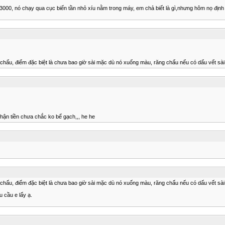
13000, nó chạy qua cục biến tần nhỏ xíu nằm trong máy, em chả biết là gì,nhưng hôm nọ định
 3chấu, điểm đặc biệt là chưa bao giờ sài mặc dù nó xuống màu, răng chấu nếu có dấu vết sài rồ
hận tiền chưa chắc ko bể gạch,,, he he
 3chấu, điểm đặc biệt là chưa bao giờ sài mặc dù nó xuống màu, răng chấu nếu có dấu vết sài rồ
 cầu e lấy ạ.