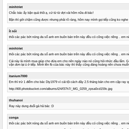
minhtriet
Chắc bác ấy bận quá thôi ạ, cứ từ từ đợi vài hôm nữa đi bác!
Bận thì gởi chậm cũng được nhưng phải rõ ràng, hôm nay mình gọi tiếp cũng ko nghe
ít nói
thôi các pác bớt nóng đa số anh em buôn bán trên này đều có công việc riêng .. em nè 
minhtriet
thôi các pác bớt nóng đa số anh em buôn bán trên này đều có công việc riêng .. em nè 
Cái này là mình mua giúp cho đứa em cho nên ngày nào nó cũng hỏi nhức đầu lắm. Gởi h
vận đơn lại ú ớ tiếp. Mình lên fb của bác này thì thấy cũng đàng hoàng nên chưa muố
itanium7000
Em thì trừ 1 điểm cho bác Diy1979 vì cái tội cách đây 2.5 tháng bán cho em cặp ray q
http://i68.photobucket.com/albums/i24/f37h7/_MG_0259_zpsa0cd159c.jpg
thuhanoi
Ray này dung đuổi gà hả bác :D
conga
thôi các pác bớt nóng đa số anh em buôn bán trên này đều có công việc riêng .. em nè 