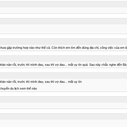
 chưa gặp trường hợp nào như thế cả. Còn thích em tìm đến đúng địa chỉ, công việc của em là
phàn nàn rồi, trước thì mình đau, sau thì vợ đau... mất uy tín quá. Sau này chắc nghe đến B
àn nàn rồi, trước thì mình đau, sau thì vợ đau... mất uy tín
chuyến du lịch xem thế nào