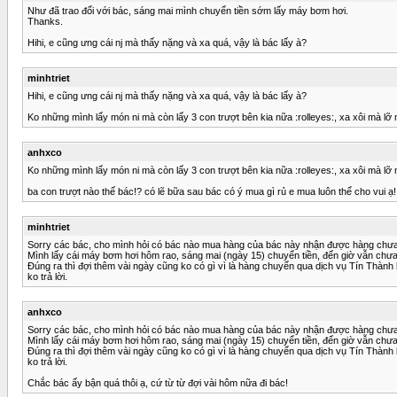
Như đã trao đổi với bác, sáng mai mình chuyển tiền sớm lấy máy bơm hơi.
Thanks.
Hihi, e cũng ưng cái nj mà thấy nặng và xa quá, vậy là bác lấy à?
minhtriet
Hihi, e cũng ưng cái nj mà thấy nặng và xa quá, vậy là bác lấy à?
Ko những mình lấy món ni mà còn lấy 3 con trượt bên kia nữa :rolleyes:, xa xôi mà lỡ m
anhxco
Ko những mình lấy món ni mà còn lấy 3 con trượt bên kia nữa :rolleyes:, xa xôi mà lỡ m
ba con trượt nào thế bác!? có lẽ bữa sau bác có ý mua gì rủ e mua luôn thể cho vui ạ!
minhtriet
Sorry các bác, cho mình hỏi có bác nào mua hàng của bác này nhận được hàng chư
Mình lấy cái máy bơm hơi hôm rao, sáng mai (ngày 15) chuyển tiền, đến giờ vẫn chư
Đúng ra thì đợi thêm vài ngày cũng ko có gì vì là hàng chuyển qua dịch vụ Tín Thành 
ko trả lời.
anhxco
Sorry các bác, cho mình hỏi có bác nào mua hàng của bác này nhận được hàng chư
Mình lấy cái máy bơm hơi hôm rao, sáng mai (ngày 15) chuyển tiền, đến giờ vẫn chư
Đúng ra thì đợi thêm vài ngày cũng ko có gì vì là hàng chuyển qua dịch vụ Tín Thành 
ko trả lời.
Chắc bác ấy bận quá thôi ạ, cứ từ từ đợi vài hôm nữa đi bác!