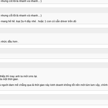
hưng cốt lõi là nhanh và nhanh...:)
hưng cốt lõi là nhanh và nhanh...:)
 mang hê hê. loại 2a 4 dây nhé . hoặc 1 con có sẵn driver trên đó
 nhức đầu hơn .
hiệp thì may anh ta mới sms lại.
a một thời gian.
g là người đam mê chẳng qua là thời gian này kinh doanh không tốt nên mới tùm lum vậy, chín