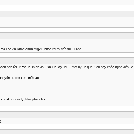
mà con cái khỏe chưa mig21, khỏe rồi thì tiếp tục đi nhé
phàn nàn rồi, trước thì mình đau, sau thì vợ đau... mất uy tín quá. Sau này chắc nghe đến B
chuyến du lịch xem thế nào
khoát hơn xử lý, khỏi phải chờ.
g.