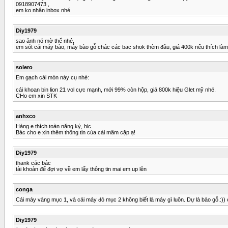
0918907473 ,
em ko nhân inbox nhé
Diy1979
sao ảnh nó mờ thế nhẻ,
em sót cái máy bào, máy bào gỗ chác các bac shok thèm đâu, giá 400k nếu thích là
solero
Em gạch cái món này cụ nhé:
cái khoan bin lion 21 vol cực mạnh, mới 99% còn hộp, giá 800k hiệu Glet mỹ nhé.
CHo em xin STK
anhxco
Hàng e thích toàn nặng ký, hic.
Bác cho e xin thêm thông tin của cái mâm cặp ạ!
Diy1979
thank các bác
tài khoản để đợi vợ về em lấy thông tin mai em up lên
conga
Cái máy vàng mục 1, và cái máy đỏ mục 2 không biết là máy gì luôn. Dự là bào gỗ.:)) 
Diy1979