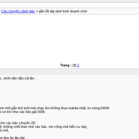
>
Câu chuyện cảnh giác
> gần tết tập tành kinh doanh chơi
Trang :
[
1
]
2
..bình dân dầu cái lân :
, em mới gắn thử lưởi mài chạy êm không thua makita nhật, ko nóng,540W
 cơ khí như các bác,giá 500k
 cho các bác chuyên 2D
, không chổi than nhé các bác, em cũng chả hiểu vụ này,
i chê,
m làm ăn lâu dài: