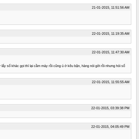
21-01-2015, 11:51:56 AM
22-01-2015, 11:19:35 AM
22-01-2015, 11:47:30 AM
ấy số khác gọi thì lại cầm máy rồi cũng ú ớ kêu bận, hàng nói gởi rồi nhưng hói số
22-01-2015, 11:55:55 AM
22-01-2015, 03:39:38 PM
22-01-2015, 04:05:49 PM