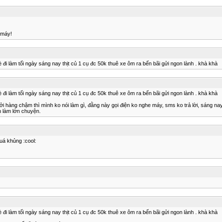
 máy!
đi làm tối ngày sáng nay thịt củ 1 cụ đc 50k thuê xe ôm ra bến bãi gửi ngon lành . khà khà
đi làm tối ngày sáng nay thịt củ 1 cụ đc 50k thuê xe ôm ra bến bãi gửi ngon lành . khà khà
àng chậm thì mình ko nói làm gì, đằng này gọi điện ko nghe máy, sms ko trả lời, sáng nay l
n làm lớn chuyện.
uá khủng :cool:
đi làm tối ngày sáng nay thịt củ 1 cụ đc 50k thuê xe ôm ra bến bãi gửi ngon lành . khà khà