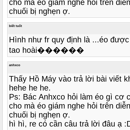
cho mà éo giám nghe hỏi trên diễn
chuối bị nghẹn ợ.
biết tuốt
Hình như fr quy định là ...éo đư
tao hoài������
anhxco
Thấy Hồ Máy vào trả lời bài viết 
hehe he he.
Ps: Bác Anhxco hỏi làm éo gì cơ 
cho mà éo giám nghe hỏi trên diễn
chuối bị nghẹn ợ.
hì hì, re có cần câu trả lời đâu ạ :