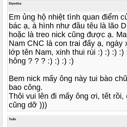
Diyodira
Em ủng hộ nhiệt tình quan điểm củ
bác ạ, à hình như đầu têu là lão D
hoặc là treo nick cũng được ạ. M
Nam CNC là con trai đấy ạ, ngày
lớp tên Nam, xinh thui rùi :) :) :) 
hông ? ? ? :) :) :) :)
Bem nick mấy ông này tui bào chữ
bao công.
Thôi vui lên đi mấy ông ơi, tết rồ
cũng dỡ )))
Tuấn