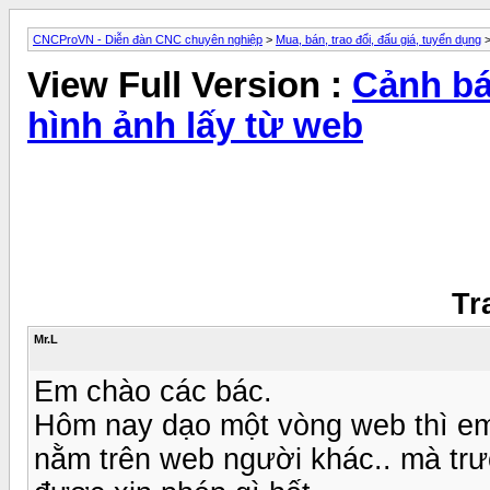
CNCProVN - Diễn đàn CNC chuyên nghiệp
>
Mua, bán, trao đổi, đấu giá, tuyển dụng
View Full Version :
Cảnh bá
hình ảnh lấy từ web
Tr
Mr.L
Em chào các bác.
Hôm nay dạo một vòng web thì em
nằm trên web người khác.. mà tr