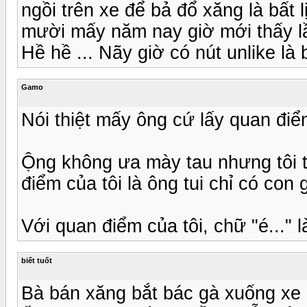
ngồi trên xe để bả đổ xăng là bất
mười mấy năm nay giờ mới thấy l
Hề hề ... Nãy giờ có nút unlike là 
Gamo
Nói thiệt mấy ông cứ lấy quan điể
Ộng không ưa mày tau nhưng tôi th
điểm của tôi là ông tui chỉ có con g
Với quan điểm của tôi, chữ "é..." 
biết tuốt
Bà bán xăng bắt bác gà xuống xe r