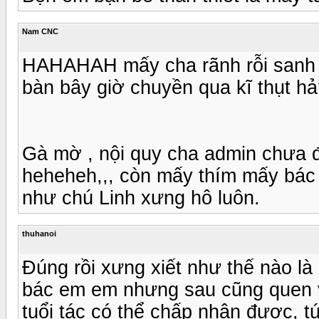
Nam CNC
HAHAHAH mấy cha rãnh rỗi sanh nô
bàn bây giờ chuyền qua kĩ thụt hả
Gà mờ , nội quy cha admin chưa đ
heheheh,,, còn mấy thím mấy bác
như chú Linh xưng hô luôn.
thuhanoi
Đúng rồi xưng xiết như thế nào là
bác em em nhưng sau cũng quen v
tuổi tác có thể chấp nhận được, t