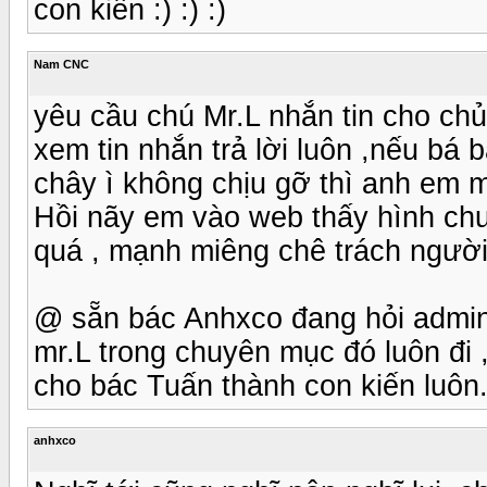
con kiến :) :) :)
Nam CNC
yêu cầu chú Mr.L nhắn tin cho ch
xem tin nhắn trả lời luôn ,nếu bá 
chây ì không chịu gỡ thì anh em 
Hồi nãy em vào web thấy hình ch
quá , mạnh miêng chê trách người k
@ sẵn bác Anhxco đang hỏi admin ,
mr.L trong chuyên mục đó luôn đi 
cho bác Tuấn thành con kiến luôn
anhxco