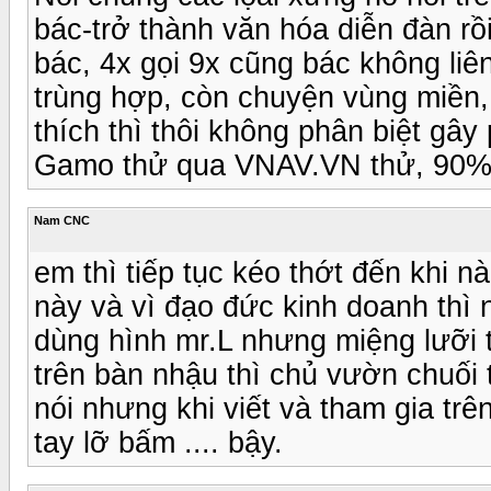
bác-trở thành văn hóa diễn đàn rồi,
bác, 4x gọi 9x cũng bác không liê
trùng hợp, còn chuyện vùng miền,
thích thì thôi không phân biệt gâ
Gamo thử qua VNAV.VN thử, 90% 
Nam CNC
em thì tiếp tục kéo thớt đến khi n
này và vì đạo đức kinh doanh thì n
dùng hình mr.L nhưng miệng lưỡi t
trên bàn nhậu thì chủ vườn chuối t
nói nhưng khi viết và tham gia tr
tay lỡ bấm .... bậy.