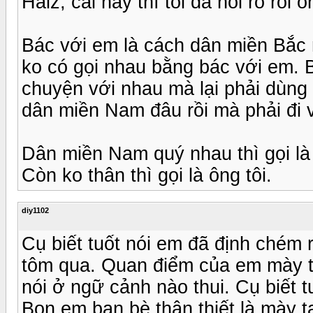
Haiz, cái này thì tôi đã nói rõ rồi 
Bác với em là cách dân miền Bắc
ko có gọi nhau bằng bác với em. B
chuyện với nhau mà lại phải dùng
dân miền Nam đâu rồi mà phải đi
Dân miền Nam quý nhau thì gọi là 
Còn ko thân thì gọi là ông tôi.
diy1102
Cụ biết tuốt nói em đã định chém r
tôm qua. Quan điểm của em mày t
nói ở ngữ cảnh nào thui. Cụ biết tu
Bọn em bạn bè thân thiết là mày t