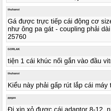
thuhanoi
Gá được trực tiếp cái động cơ size
như ông pa gát - coupling phải dà
25760
GORLAK
tiện 1 cái khúc nối gắn vào đầu v
thuhanoi
Kiểu này phải gấp rút lắp cái máy 
ppgas
Đi xin xỏ được cái adaptor 8-12, 