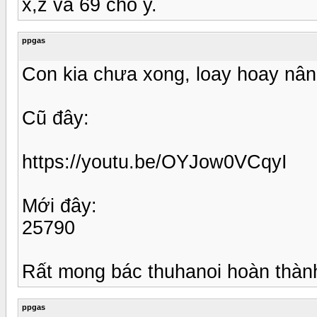
x,z và 69 cho y.
ppgas
Con kia chưa xong, loay hoay nâng
Cũ đây:
https://youtu.be/OYJow0VCqyI
Mới đây:
25790
Rất mong bác thuhanoi hoàn thành
ppgas