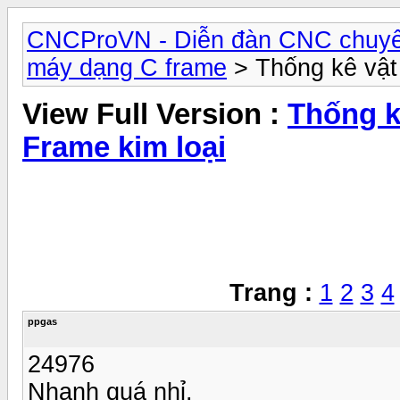
CNCProVN - Diễn đàn CNC chuyê
máy dạng C frame
> Thống kê vật 
View Full Version :
Thống k
Frame kim loại
Trang :
1
2
3
4
ppgas
24976
Nhanh quá nhỉ.