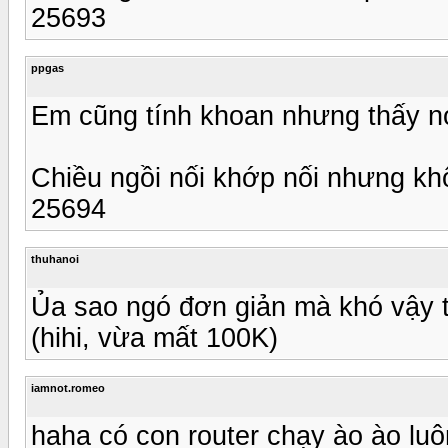
25693
ppgas
Em cũng tính khoan nhưng thấy n
Chiều ngồi nối khớp nối nhưng kh
25694
thuhanoi
Ủa sao ngó đơn giản mà khó vậy ta,
(hihi, vừa mất 100K)
iamnot.romeo
haha có con router chạy ào ào luô