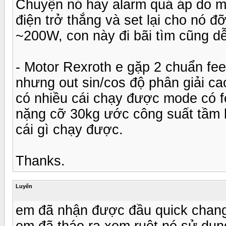
Chuyện nó hay alarm quá áp do m
điện trở thắng và set lại cho nó 
~200W, con này đi bãi tìm cũng dễ
- Motor Rexroth e gặp 2 chuẩn feedb
nhưng out sin/cos độ phân giải ca
có nhiều cái chạy được mode có f
nặng cỡ 30kg ước công suất tầm 
cái gì chạy được.
Thanks.
Luyến
em đã nhận được đầu quick change
em đã tháo ra xem ruột nó sử dụn