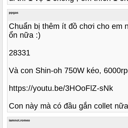
ppgas
Chuẩn bị thêm ít đồ chơi cho em n
ổn nữa :)
28331
Và con Shin-oh 750W kéo, 6000r
https://youtu.be/3HOoFlZ-sNk
Con này mà có đầu gắn collet nữa 
iamnot.romeo