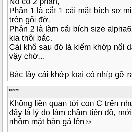
Nó có 2 phần,
Phần 1 là cắt 1 cái mặt bích sơ m
trên gối đỡ.
Phần 2 là làm cái bích size alpha
kia thôi bác.
Cái khổ sau đó là kiếm khớp nối 
vậy chờ...
Bác lấy cái khớp loại có nhíp gỡ ra
ppgas
Không liên quan tới con C trên n
đây là lý do làm chậm tiến độ, mớ
nhôm mặt bàn gá lên☺