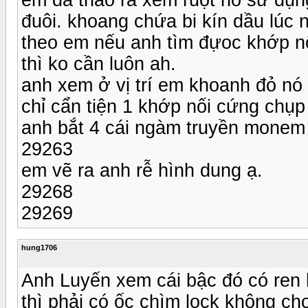
đuôi. khoang chứa bi kín dầu lúc 
theo em nếu anh tìm đựoc khớp nố
thì ko cần luôn ah.
anh xem ở vị trí em khoanh đỏ nó 
chỉ cẩn tiện 1 khớp nối cứng chụp
anh bắt 4 cái ngàm truyền monem v
29263
em vẽ ra anh rễ hình dung ạ.
29268
29269
hung1706
Anh Luyến xem cái bậc đó có ren
thì phải có ốc chìm lock không c