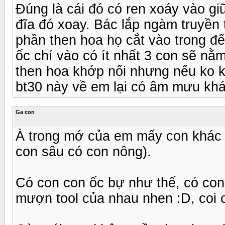
Đúng là cái đó có ren xoáy vào giữ
đĩa đó xoay. Bác lắp ngàm truyền 
phần then hoa họ cắt vào trong đế
ốc chí vào có ít nhất 3 con sẽ nằ
then hoa khớp nối nhưng nếu ko k
bt30 này về em lại có âm mưu khá
Ga con
À trong mớ của em mấy con khác n
con sâu có con nông).
Có con con ốc bự như thế, có con n
mượn tool của nhau nhen :D, coi