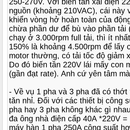
250-270V. Với biến tần xài điện 2
nguồn (khoảng 210VAC), cái này v
khiển vòng hở hoàn toàn của độn
chừa phần dư để bù vào phần tải 
chạy ở 3.000rpm full tải, thì ít n
150% là khoảng 4.500rpm để lấy cá
motor thường, có tải tốc độ giảm 
Do đó biến tần 220V lái mấy con 
(gần đạt rate). Anh cứ yên tâm mà
- Về vụ 1 pha và 3 pha đã có thớt
tăn nhỉ. Đối với các thiết bị công
pha hay 3 pha không khác gì nhau
đa ông nhà điện cấp 40A *220V = ~
máy hàn 1 pha 250A công suất h