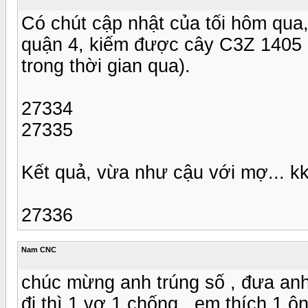
Có chút cập nhật của tối hôm qua,
quận 4, kiếm được cây C3Z 1405 g
trong thời gian qua).
27334
27335
Kết quả, vừa như cậu với mợ... kk
27336
Nam CNC
chúc mừng anh trúng số , đưa anh m
đi thì 1 vợ 1 chống , em thích 1 ôn