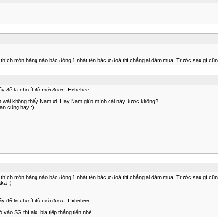
ác thích món hàng nào bác đóng 1 nhát tên bác ở đoá thì chẳng ai dám mua. Trước sau gì cũn
 ấy để lại cho ít đồ mới được. Hehehee
ìm wài không thấy Nam ơi. Hay Nam giúp mình cái này được không?
oan cũng hay :)
ác thích món hàng nào bác đóng 1 nhát tên bác ở đoá thì chẳng ai dám mua. Trước sau gì cũn
aka :)
 ấy để lại cho ít đồ mới được. Hehehee
vào SG thì alo, bia tiệp thẳng tiến nhé!