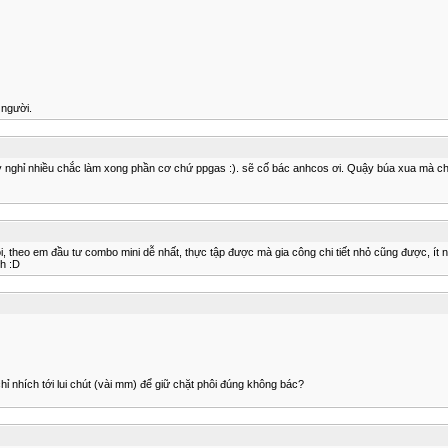
 người.
ày nghỉ nhiều chắc làm xong phần cơ chứ ppgas :). sẽ cố bác anhcos ơi. Quậy búa xua mà chẳ
, theo em đầu tư combo mini dễ nhất, thực tập được mà gia công chi tiết nhỏ cũng được, ít 
nh :D
ỉ nhích tới lui chút (vài mm) để giữ chặt phôi đúng không bác?