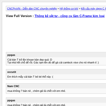
CNCProVN - Diễn đàn CNC chuyên nghiệp
>
Hệ thống cơ khí
>
Kết cấu máy dạng C 
View Full Version :
Thống kê vật tư - công cụ làm C-Frame kim loại
ppgas
Cái bàn T kê lên khoan bàn đẹp quá :D
Tại nhà hết chỗ để rồi. Gác tạm lên đó để gá cái camlock vise cho nó nhanh tí :)
occutit
Em thích mấy cái bàn T bé bé thế này :(
Nam CNC
mua không ? bán nè , chém gió là chết với em nhé.
ppgas
mua không ? bán nè , chém gió là chết với em nhé.