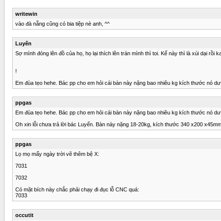
writewin
vào đà nẵng cũng có bia tiệp nè anh, ^^
Luyến
Sợ mình đóng lên đồ của họ, họ lại thích lên trán mình thì toi. Kế này thì là xúi dại rồi k
!
Em đùa tẹo hehe. Bác pp cho em hỏi cái bàn này nặng bao nhiêu kg kích thước nó dư
ppgas
Em đùa tẹo hehe. Bác pp cho em hỏi cái bàn này nặng bao nhiêu kg kích thước nó dư
Oh xin lỗi chưa trả lời bác Luyến. Bàn này nặng 18-20kg, kích thước 340 x200 x45m
ppgas
Lọ mọ mấy ngày trời vẽ thêm bệ X:
7031
7032
Có mặt bích này chắc phải chạy đi đục lỗ CNC quá:
7033
occutit