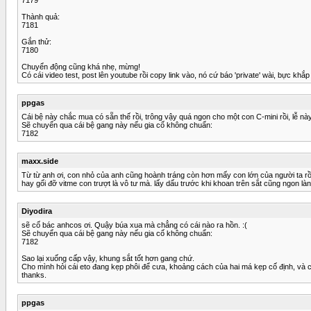
Thành quả:
7181
Gắn thử:
7180
Chuyển động cũng khá nhẹ, mừng!
Có cái video test, post lên youtube rồi copy link vào, nó cứ báo 'private' wài, bực khắp
ppgas
Cái bệ này chắc mua có sẵn thế rồi, trông vậy quá ngon cho một con C-mini rồi, lễ n
Sẽ chuyển qua cái bệ gang này nếu gia cố không chuẩn:
7182
maxx.side
Từ từ anh ơi, con nhỏ của anh cũng hoành tráng còn hơn mấy con lớn của người ta rồi
hay gối đỡ vitme con trượt là vô tư mà. lấy dấu trước khi khoan trên sắt cũng ngon là
Diyodira
sẽ cố bác anhcos ơi. Quậy búa xua mà chẳng có cái nào ra hồn. :(
Sẽ chuyển qua cái bệ gang này nếu gia cố không chuẩn:
7182
Sao lại xuống cấp vậy, khung sắt tốt hơn gang chứ.
Cho mình hỏi cái eto đang kẹp phôi để cưa, khoảng cách của hai má kẹp cố định, và ch
thanks.
ppgas