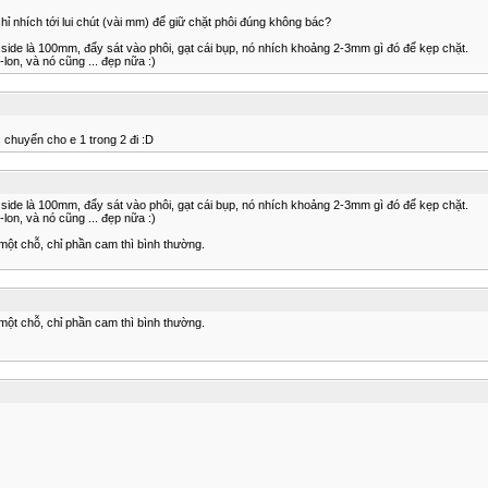
ỉ nhích tới lui chút (vài mm) để giữ chặt phôi đúng không bác?
x side là 100mm, đẩy sát vào phôi, gạt cái bụp, nó nhích khoảng 2-3mm gì đó để kẹp chặt.
on, và nó cũng ... đẹp nữa :)
 chuyển cho e 1 trong 2 đi :D
x side là 100mm, đẩy sát vào phôi, gạt cái bụp, nó nhích khoảng 2-3mm gì đó để kẹp chặt.
on, và nó cũng ... đẹp nữa :)
một chỗ, chỉ phần cam thì bình thường.
một chỗ, chỉ phần cam thì bình thường.