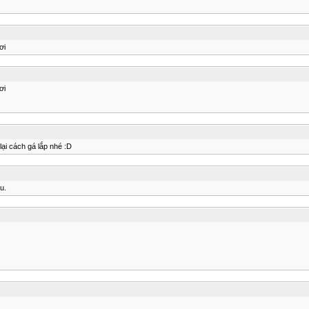
ơi
ơi
ại cách gá lắp nhé :D
u.