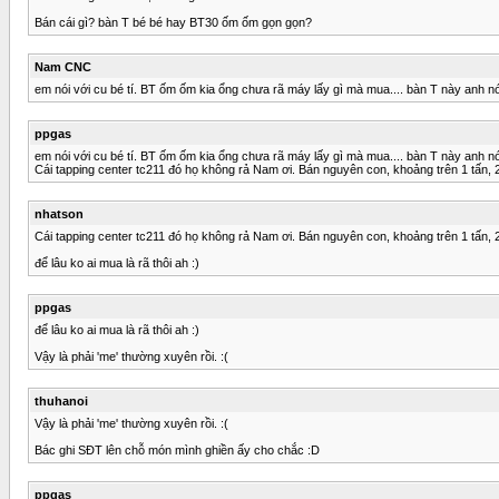
Bán cái gì? bàn T bé bé hay BT30 ốm ốm gọn gọn?
Nam CNC
em nói với cu bé tí. BT ốm ốm kia ổng chưa rã máy lấy gì mà mua.... bàn T này anh 
ppgas
em nói với cu bé tí. BT ốm ốm kia ổng chưa rã máy lấy gì mà mua.... bàn T này anh 
Cái tapping center tc211 đó họ không rả Nam ơi. Bán nguyên con, khoảng trên 1 tấn, 
nhatson
Cái tapping center tc211 đó họ không rả Nam ơi. Bán nguyên con, khoảng trên 1 tấn, 
để lâu ko ai mua là rã thôi ah :)
ppgas
để lâu ko ai mua là rã thôi ah :)
Vậy là phải 'me' thường xuyên rồi. :(
thuhanoi
Vậy là phải 'me' thường xuyên rồi. :(
Bác ghi SĐT lên chỗ món mình ghiền ấy cho chắc :D
ppgas