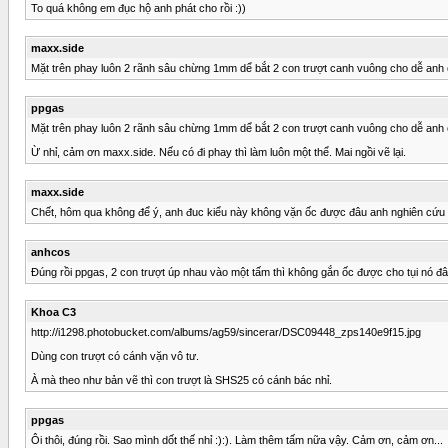
To quá không em đục hộ anh phát cho rồi :))
maxx.side
Mặt trên phay luôn 2 rãnh sâu chừng 1mm dể bắt 2 con trượt canh vuông cho dễ anh 
ppgas
Mặt trên phay luôn 2 rãnh sâu chừng 1mm dể bắt 2 con trượt canh vuông cho dễ anh 
Ừ nhỉ, cảm ơn maxx.side. Nếu có đi phay thì làm luôn một thể. Mai ngồi vẽ lại.
maxx.side
Chết, hôm qua không để ý, anh đuc kiểu này không vặn ốc được đâu anh nghiên cứu l
anhcos
Đúng rồi ppgas, 2 con trượt úp nhau vào một tấm thì không gắn ốc được cho tụi nó đâ
Khoa C3
http://i1298.photobucket.com/albums/ag59/sincerar/DSC09448_zps140e9f15.jpg
Dùng con trượt có cánh vặn vô tư.
À mà theo như bản vẽ thì con trượt là SHS25 có cánh bác nhỉ.
ppgas
Ôi thôi, đúng rồi. Sao mình dốt thế nhỉ :):). Làm thêm tấm nữa vậy. Cảm ơn, cảm ơn...