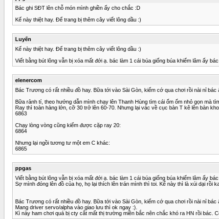
Bác ghi SĐT lên chỗ món mình ghiền ấy cho chắc :D
Kế này thiệt hay. Để trang bị thêm cây viết lông dầu :)
Luyến
Kế này thiệt hay. Để trang bị thêm cây viết lông dầu :)
Viết bằng bút lông vẫn bị xóa mất đới ạ. bác làm 1 cái búa giống búa khiểm lâm ấy b
elenercom
Bác Trương có rất nhiều đồ hay. Bữa tới vào Sài Gòn, kiếm cớ qua chơi rồi nài nỉ bác
Bữa rảnh tí, theo hướng dẫn mình chạy lên Thanh Hùng tìm cái ốm ốm nhỏ gọn mà t
Ray thì toàn hàng lớn, cỡ 30 trở lên 60-70. Nhưng lại vác về cục bàn T kê lên bàn kh
6863
Chạy lòng vòng cũng kiếm được cặp ray 20:
6864
Nhưng lại ngồi tương tư một em C khác:
6865
ppgas
Viết bằng bút lông vẫn bị xóa mất đới ạ. bác làm 1 cái búa giống búa khiểm lâm ấy b
Sợ mình đóng lên đồ của họ, họ lại thích lên trán mình thì toi. Kế này thì là xúi dại rồi k
Bác Trương có rất nhiều đồ hay. Bữa tới vào Sài Gòn, kiếm cớ qua chơi rồi nài nỉ bác
Mang driver servo/alpha vào giao lưu thì ok ngay :).
Kì này ham chơi quá bị cty cắt mất thị trường miền bắc nên chắc khó ra HN rồi bác. Có 