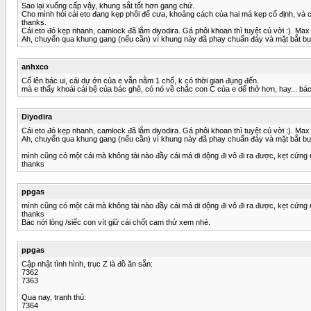
Sao lại xuống cấp vậy, khung sắt tốt hơn gang chứ.
Cho mình hỏi cái eto đang kẹp phôi để cưa, khoảng cách của hai má kẹp cố định, và ch
thanks.
Cái eto đó kẹp nhanh, camlock đã lắm diyodira. Gá phôi khoan thì tuyệt cú vời :). Ma
Ah, chuyển qua khung gang (nếu cần) vì khung này đã phay chuẩn đáy và mặt bắt bu-l
anhxco
Cố lên bác ui, cái dự ớn của e vẫn nằm 1 chổ, k có thời gian đụng đến.
mà e thấy khoái cái bệ của bác ghê, có nó về chắc con C của e dể thở hơn, hay... bác
Diyodira
Cái eto đó kẹp nhanh, camlock đã lắm diyodira. Gá phôi khoan thì tuyệt cú vời :). Ma
Ah, chuyển qua khung gang (nếu cần) vì khung này đã phay chuẩn đáy và mặt bắt bu-l
mình cũng có một cái mà không tài nào đầy cái má di dộng đi vô đi ra được, kẹt cứng 
thanks
ppgas
mình cũng có một cái mà không tài nào đầy cái má di dộng đi vô đi ra được, kẹt cứng 
thanks
Bác nới lỏng /siếc con vít giữ cái chốt cam thử xem nhé.
ppgas
Cập nhật tình hình, trục Z là đồ ăn sẵn:
7362
7363
Qua nay, tranh thủ:
7364