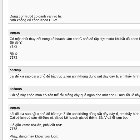
Dùng con trượt có cánh vặn vô tư.
Nhà không có cảnh Khoa C3 ơi.
ppgas
Có một chút thay đổi trong kế hoạch, làm con C nhỏ để tập dợt trước khi bắt đầu con 
Bệ đế Y:
7172
Bệ X:
7173
ahdvip
cái đế kia sao cái u chỗ để bắt trục Z lên anh không dùng sắt dày dày tí, em thấy hì
anhcos
Cái bệ này chắc mua có sẵn thế rồi, trông vậy quá ngon cho một con C-mini rồi, lễ n
ppgas
cái đế kia sao cái u chỗ để bắt trục Z lên anh không dùng sắt dày dày tí, em thấy hì
Cái bệ lụm có sẵn rồi Đức ơi, đã có kế hoạch gia cố thêm. Sắt V dà 6li tạm bợ.
Gá gắn vitme hơi lớn, phải cắt bớt:
7178
Phay, dùng máy khoan xơi luôn:
7179