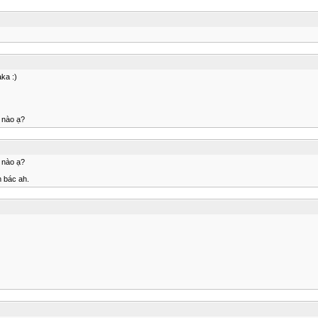
aka :)
 nào ạ?
 nào ạ?
m bác ah.