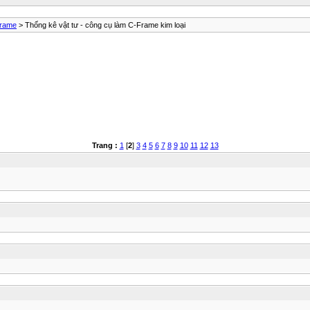
frame
> Thống kê vật tư - công cụ làm C-Frame kim loại
Trang :
1
[
2
]
3
4
5
6
7
8
9
10
11
12
13