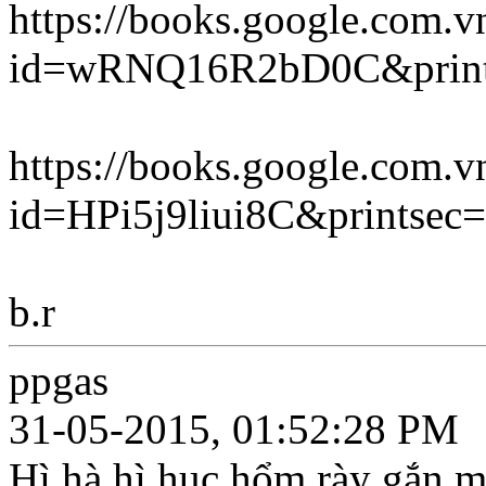
https://books.google.com.v
id=wRNQ16R2bD0C&print
https://books.google.com.v
id=HPi5j9liui8C&printsec
b.r
ppgas
31-05-2015, 01:52:28 PM
Hì hà hì hục hổm rày gắn m