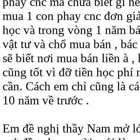
phay cnc mà chưa biết gì hế
mua 1 con phay cnc đơn giản
học và trong vòng 1 năm bác
vật tư và chổ mua bán , bác
sẽ biết nơi mua bán liền à ,
cũng tốt vì đỡ tiền học p
cần. Cách em chỉ cũng là c
10 năm về trước .
Em đề nghị thầy Nam mở lớp