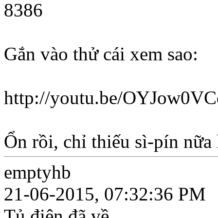
8386
Gắn vào thử cái xem sao:
http://youtu.be/OYJow0VC
Ổn rồi, chỉ thiếu sì-pín nữa 
emptyhb
21-06-2015, 07:32:36 PM
Tủ điện đã về.