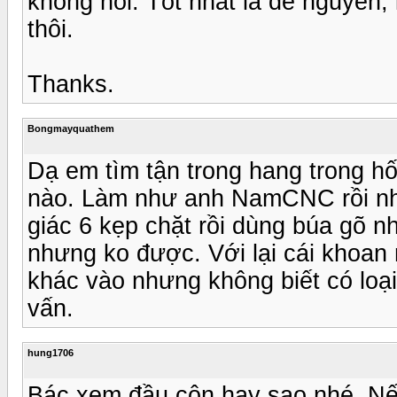
không nổi. Tốt nhất là để nguyên,
thôi.
Thanks.
Bongmayquathem
Dạ em tìm tận trong hang trong h
nào. Làm như anh NamCNC rồi nh
giác 6 kẹp chặt rồi dùng búa gõ 
nhưng ko được. Với lại cái khoan 
khác vào nhưng không biết có loạ
vấn.
hung1706
Bác xem đầu côn hay sao nhé. Nếu 