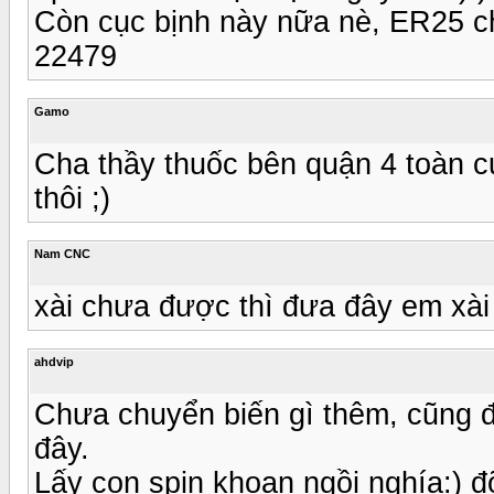
Còn cục bịnh này nữa nè, ER25 c
22479
Gamo
Cha thầy thuốc bên quận 4 toàn 
thôi ;)
Nam CNC
xài chưa được thì đưa đây em xài
ahdvip
Chưa chuyển biến gì thêm, cũng 
đây.
Lấy con spin khoan ngồi nghía:) đ