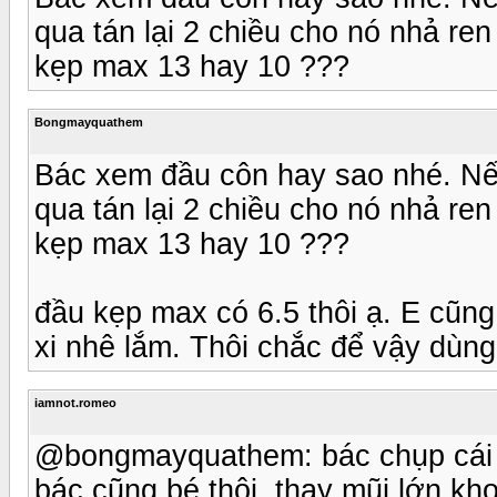
qua tán lại 2 chiều cho nó nhả ren 
kẹp max 13 hay 10 ???
Bongmayquathem
Bác xem đầu côn hay sao nhé. Nếu 
qua tán lại 2 chiều cho nó nhả ren 
kẹp max 13 hay 10 ???
đầu kẹp max có 6.5 thôi ạ. E cũng
xi nhê lắm. Thôi chắc để vậy dùng
iamnot.romeo
@bongmayquathem: bác chụp cái kh
bác cũng bé thôi, thay mũi lớn k