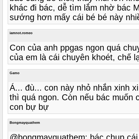
khác đi bác, dễ tìm lắm nhờ bác 
sướng hơn mấy cái bé bé này nhi
iamnot.romeo
Con của anh ppgas ngon quá chuy
của em là cái chuyên khoét, chế l
Gamo
Á... đù... con này nhỏ nhắn xinh 
thì quá ngon. Còn nếu bác muốn c
con bự bự
Bongmayquathem
@bongmayquathem: bác chụp cái kh