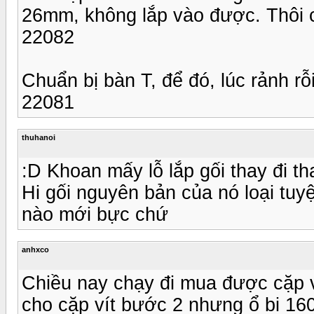
26mm, không lắp vào được. Thôi c
22082
Chuẩn bị bàn T, để đó, lúc rảnh rỗ
22081
thuhanoi
:D Khoan mấy lỗ lắp gối thay đi th
Hi gối nguyên bản của nó loại tuyệ
nào mới bực chứ
anhxco
Chiều nay chạy đi mua được cặp v
cho cặp vít bước 2 nhưng ổ bi 160