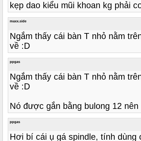
kẹp dao kiểu mũi khoan kg phải col
maxx.side
Ngắm thấy cái bàn T nhỏ nằm trê
về :D
ppgas
Ngắm thấy cái bàn T nhỏ nằm trê
về :D
Nó được gắn bằng bulong 12 nên 
ppgas
Hơi bí cái ụ gá spindle, tính dùng