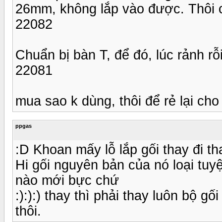
26mm, không lắp vào được. Thôi c
22082
Chuẩn bị bàn T, để đó, lúc rảnh rỗ
22081
mua sao k dùng, thôi để rẻ lại cho 
ppgas
:D Khoan mấy lỗ lắp gối thay đi th
Hi gối nguyên bản của nó loại tuyệ
nào mới bực chứ
:):):) thay thì phải thay luôn bộ g
thôi.