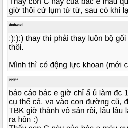
Thấy con C này của bác e máu quá, 
giờ thôi cứ lụm từ từ, sau có khi 
thuhanoi
:):):) thay thì phải thay luôn bộ g
thôi.
Mình thì có động lực khoan (mới 
ppgas
báo cáo bác e giờ chỉ ấ ủ làm đc 1
cụ thể cả. va vào con đường cũ, đ
TBK giờ thành vô sản rồi, lâu lâu l
ra hồn :)