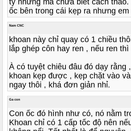
tý nhưng mà chưa biết cách tháo
ốc bên trong cái kẹp ra nhưng em
Nam CNC
khoan này chỉ quay có 1 chiều th
lắp ghép côn hay ren , nếu ren thì 
À có tuyệt chiêu đâu đó dạy rằng ,
khoan kẹp được , kẹp chặt vào và 
ngay thôi , khá đơn giản nhỉ.
Ga con
Con ốc đó hình như có, nó nằm tr
Khoan chỉ có 1 cấp tốc độ nên nếu