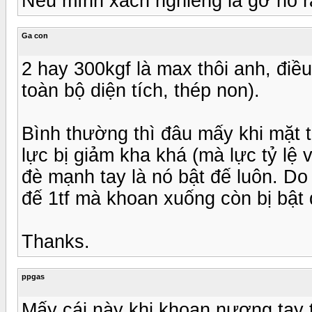
Nếu mình xách nghiêng là gỡ nó 
Ga con
2 hay 300kgf là max thôi anh, điều 
toàn bộ diện tích, thép non).
Bình thường thì đâu mấy khi mặt ti
lực bị giảm kha khá (mà lực tỷ l
đè mạnh tay là nó bật đế luôn. Do 
đế 1tf mà khoan xuống còn bị bật 
Thanks.
ppgas
Mấy cái này khi khoan nương tay 