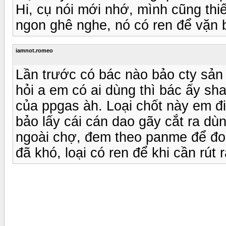
Hi, cụ nói mới nhớ, mình cũng thiế
ngon ghê nghe, nó có ren để vặn b
iamnot.romeo
Lần trước có bác nào bảo cty sản 
hỏi a em có ai dùng thì bác ấy sh
của ppgas àh. Loại chốt này em đ
bảo lấy cái cán dao gãy cắt ra dù
ngoài chợ, đem theo panme để đo c
đã khó, loại có ren để khi cần rút