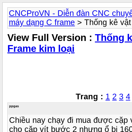
CNCProVN - Diễn đàn CNC chuyê
máy dạng C frame
> Thống kê vật 
View Full Version :
Thống k
Frame kim loại
Trang :
1
2
3
4
ppgas
Chiều nay chạy đi mua được cặp v
cho cặp vít bước 2 nhưng ổ bi 160