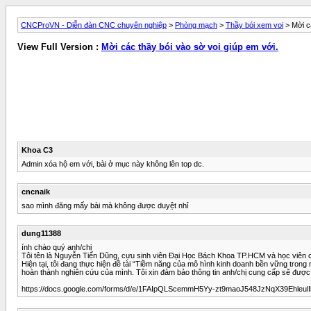
CNCProVN - Diễn đàn CNC chuyên nghiệp
>
Phòng mạch
>
Thầy bói xem voi
> Mời cá
View Full Version :
Mời các thầy bói vào sờ voi giúp em với.
Khoa C3
Admin xóa hộ em với, bài ở mục này không lên top dc.
cncnaik
sao mình đăng mấy bài mà không được duyệt nhỉ
dung11388
ính chào quý anh/chị
Tôi tên là Nguyễn Tiến Dũng, cựu sinh viên Đại Học Bách Khoa TP.HCM và học viên c
Hiện tại, tôi đang thực hiện đề tài “Tiềm năng của mô hình kinh doanh bền vững trong 
hoàn thành nghiên cứu của mình. Tôi xin đảm bảo thông tin anh/chị cung cấp sẽ được
https://docs.google.com/forms/d/e/1FAIpQLScemmH5Yy-zt9maoJ548JzNqX39Ehleul