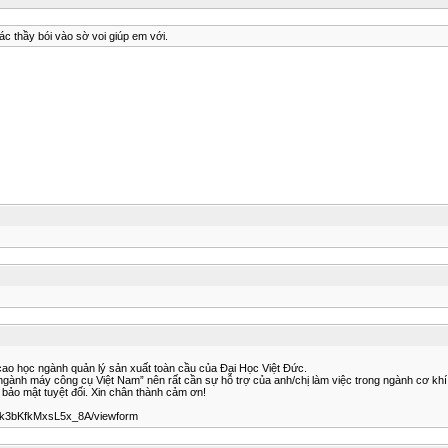
c thầy bói vào sờ voi giúp em với.
ao học ngành quản lý sản xuất toàn cầu của Đại Học Việt Đức.
ngành máy công cụ Việt Nam” nên rất cần sự hỗ trợ của anh/chị làm việc trong ngành cơ khí tr
 bảo mật tuyệt đối. Xin chân thành cảm ơn!
Ik3bKfkMxsL5x_8A/viewform