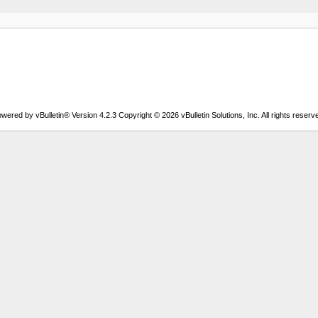
wered by vBulletin® Version 4.2.3 Copyright © 2026 vBulletin Solutions, Inc. All rights reserv