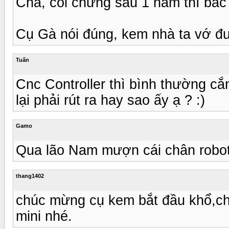
Chà, coi chừng sau 1 năm thì bác
Cụ Gà nói đúng, kem nhà ta vớ đượ
Tuấn
Cnc Controller thì bình thường cắm
lại phải rút ra hay sao ấy ạ ? :)
Gamo
Qua lão Nam mượn cái chân robot c
thang1402
chúc mừng cụ kem bắt đầu khổ,ch
mini nhé.