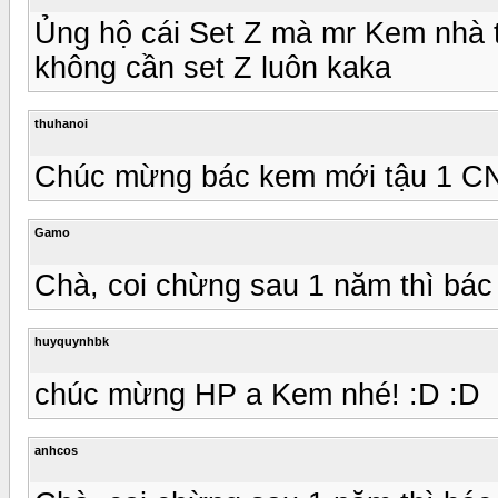
Ủng hộ cái Set Z mà mr Kem nhà t
không cần set Z luôn kaka
thuhanoi
Chúc mừng bác kem mới tậu 1 CNC
Gamo
Chà, coi chừng sau 1 năm thì bác
huyquynhbk
chúc mừng HP a Kem nhé! :D :D
anhcos