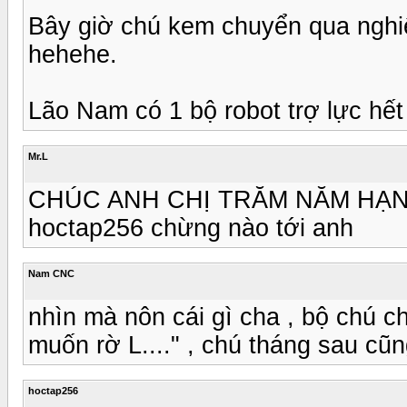
Bây giờ chú kem chuyển qua nghiê
hehehe.
Lão Nam có 1 bộ robot trợ lực hết
Mr.L
CHÚC ANH CHỊ TRĂM NĂM HẠNH 
hoctap256 chừng nào tới anh
Nam CNC
nhìn mà nôn cái gì cha , bộ chú c
muốn rờ L...." , chú tháng sau cũng
hoctap256