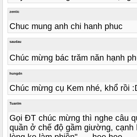
zentic
Chuc mung anh chi hanh phuc
saudau
Chúc mừng bác trăm năn hạn
hungdn
Chúc mừng cụ Kem nhé, khổ rồi :
Tuanlm
Gọi ĐT chúc mừng thì nghe câu qu
quần ở chế độ gầm giường, cạnh h
lòng ko làm phiền"......hee hee