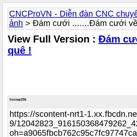
CNCProVN - Diễn đàn CNC chuyê
ảnh
> Đám cưới .......Đám cưới về 
View Full Version :
Đám cưới
quê !
hoctap256
https://scontent-nrt1-1.xx.fbcdn.ne
9/12042823_916150368479262_4
oh=a9065fbcb762c95c7fc97747c