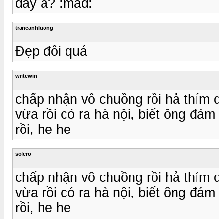
đấy à? :mad:
trancanhluong
Đẹp đôi quá
writewin
chấp nhận vô chuồng rồi hả thím d
vừa rồi có ra hà nội, biết ông đá
rồi, he he
solero
chấp nhận vô chuồng rồi hả thím d
vừa rồi có ra hà nội, biết ông đá
rồi, he he