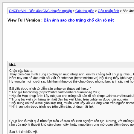
CNCProVN - Diễn đàn CNC chuyên nghiệp
>
Góc thư giãn
>
Góc nhiếp ảnh
> Bắn ảnh
View Full Version :
Bắn ảnh sao cho trúng chổ cần rỏ nét
Mr.L
Chào các bác ạ.
Thấy diễn đàn mình cũng có chuyên mục nhiếp ảnh, em thì chẵng biết chụp gì nhiều, 
Hôm nay em có đọc một bài viết từ tinhte.vn (https://tinhte.vn) Nội dung thấy khá ha
Hy vọng là mọi người sau khi tham khảo có thể chup được những bức ảnh sắc nét hơn 
Bài viết được trích từ diễn đàn tinhte.vn (https://tinhte.vn)
* Tác giả tuanlionsg (https://tinhte.vn/members/tuanlionsg.298/)
* Nguồn Học chụp ảnh: Lấy nét sao cho trúng cái cần rõ nét (https://tinhte.vn/thread
* Trong bài viết có những liên kết đến bài viết khác trên tinhte.vn được giữ nguyên.
* Nội dung có thể đươc giản lượt bớt, muốn xem đầy đủ vui lòng xem trên nguồn tinhte
* Hình ảnh xin được trích lưu trên diễn đàn, phòng mất link
Chụp ảnh là một quá trình tìm hiểu và trau dồi kinh nghiệm liên tục. Nhưng, với những
rắm của mớ lý thuyết khô cằn chán ngấy, hoặc ngụp lặn trong mớ quan điểm được gọi l
Sau khi tìm hiểu về: