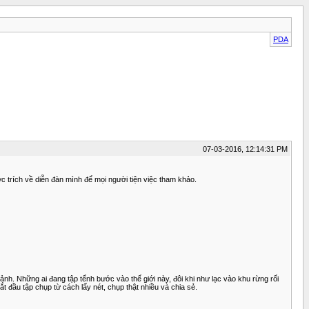
PDA
07-03-2016, 12:14:31 PM
c trích về diễn đàn mình để mọi người tiện việc tham khảo.
ảnh. Những ai đang tập tểnh bước vào thế giới này, đôi khi như lạc vào khu rừng rối
 đầu tập chụp từ cách lấy nét, chụp thật nhiều và chia sẻ.