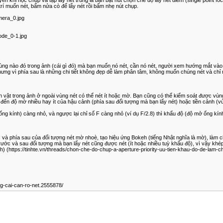
rí muốn nét, bấm nửa cò để lấy nét rồi bấm nhẹ nút chụp.
mera_0.jpg
ode_0-1.jpg
ùng nào đó trong ảnh (cái gì đó) mà bạn muốn nó nét, cần nó nét, người xem hướng mắt và
nhưng vì phía sau là những chi tiết không đẹp dễ làm phân tâm, không muốn chúng nét và ch
cảnh vật trong ảnh ở ngoài vùng nét có thể nét ít hoặc mờ. Bạn cũng có thể kiểm soát được v
ến độ mờ nhiều hay ít của hậu cảnh (phía sau đối tượng mà bạn lấy nét) hoặc tiền cảnh (vù
ng kính) càng nhỏ, và ngược lại chỉ số F càng nhỏ (ví dụ F/2.8) thì khẩu độ (độ mở ống kín
và phía sau của đối tượng nét mờ nhoè, tạo hiệu ứng Bokeh (tiếng Nhật nghĩa là mờ), làm ch
rước và sau đối tượng mà bạn lấy nét cũng được nét (ít hoặc nhiều tuỳ khẩu độ), vì vậy kh
) (https://tinhte.vn/threads/chon-che-do-chup-a-aperture-priority-uu-tien-khau-do-de-lam-
ng-cai-can-ro-net.2555878/