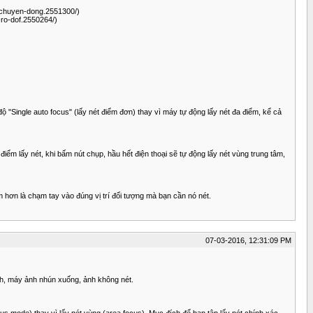
e-chuyen-dong.2551300/)
-ro-dof.2550264/)
độ "Single auto focus" (lấy nét điểm đơn) thay vì máy tự động lấy nét đa điểm, kể cả
iểm lấy nét, khi bấm nút chụp, hầu hết điện thoại sẽ tự động lấy nét vùng trung tâm,
ậm hơn là chạm tay vào đúng vị trí đối tượng mà bạn cần nó nét.
07-03-2016, 12:31:09 PM
nh, máy ảnh nhún xuống, ảnh không nét.
ocus mode) thay vì lấy nét vùng (area focus). Mục đích để bạn tập lấy nét chính xác