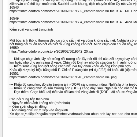
điểm vào chủ thể bạn muốn nét. Sau khi canh khung, dịch chuyển điểm lấy nét vào vị t
​16548
https://tinhte.cdnforo.com/store/2016/02/3619502_camera.tinhte.vn-focus-AF-MF-Ca
16549
https://tinhte.cdnforo.com/store/2016/02/3619504_camera.tinhte.vn-focus-AF-Area-M
Kiểm soát vùng nét trong ảnh
Một bức ảnh thông thường đều có vùng sắc nét và vùng không sắc nét. Nghĩa là có v
nét trúng cái muốn nó nét và biết rõ vùng không cần nét. Mình chụp con chuồn này, 
16550
https://tinhte.cdnforo.com/store/2016/02/3619642_20.jpg
--- Khi bạn chụp ảnh, lấy nét trúng đối tượng cần lấy nét rồi, thì các đối tượng hay 
lớn hoặc nhỏ cho ánh sáng đi vào). Chính độ lớn hay nhỏ đó của ống kính ảnh hưởng đ
--- Kiểm soát vùng ảnh nét bằng cách hiểu và tuỳ chọn khẩu độ ống kính phù hợp.
Khẩu độ được ký hiệu bằng chữ F. Chỉ số F càng lớn (ví dụ F/22) thì khẩu độ (độ mở ố
16551
https://tinhte.cdnforo.com/store/2016/02/3619510_camera.tinhte.vn-.png
--- Khẩu độ càng lớn: độ sâu trường ảnh (DOF) càng mỏng, nông. Nghĩa là phía trước 
--- Khẩu độ càng nhỏ: độ sâu trường ảnh (DOF) càng dày, sâu. Nghĩa là các vật thể t
--- Đọc thêm: Chọn khẩu độ thế nào để làm chủ vùng ảnh rõ (DOF - độ sâu trường ảnh
Các nội dung tiếp theo như
- Nguyên nhân ảnh không nét (mờ nhoè)
- Kiểm soát chuyển động
- Ánh nắng chiếu trực tiếp vào ống kính
Xin đọc trực tiếp từ nguồn https://tinhte.vn/threads/hoc-chup-anh-lay-net-sao-cho-tru