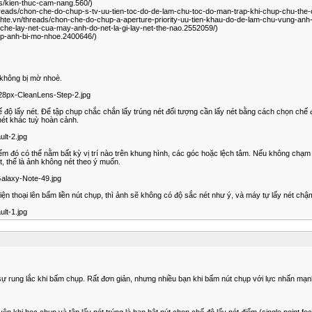
ms/kien-thuc-cam-nang.560/)
vn/threads/chon-che-do-chup-s-tv-uu-tien-toc-do-de-lam-chu-toc-do-man-trap-khi-chup-chu-th
tinhte.vn/threads/chon-che-do-chup-a-aperture-priority-uu-tien-khau-do-de-lam-chu-vung-anh
-che-lay-net-cua-may-anh-do-net-la-gi-lay-net-the-nao.2552059/)
hup-anh-bi-mo-nhoe.2400646/)
 không bị mờ nhoè.
728px-CleanLens-Step-2.jpg
chế độ lấy nét. Để tập chụp chắc chắn lấy trúng nét đối tượng cần lấy nét bằng cách chọn chế 
nét khác tuỳ hoàn cảnh.
lt-2.jpg
ểm đó có thể nằm bất kỳ vị trí nào trên khung hình, các góc hoặc lệch tâm. Nếu không chạm đ
t, thế là ảnh không nét theo ý muốn.
Galaxy-Note-49.jpg
điện thoại lên bấm liền nút chụp, thì ảnh sẽ không có độ sắc nét như ý, và máy tự lấy nét ch
lt-1.jpg
sự rung lắc khi bấm chụp. Rất đơn giản, nhưng nhiều bạn khi bấm nút chụp với lực nhấn mạ
yên khi học chụp và tập lấy nét trúng là bạn bật nút chọn chế độ lấy nét điểm (single point f