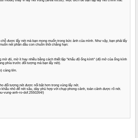
o chỗ được lấy nét mà bạn mong muốn trong bức ảnh của mình. Như vậy, bạn phải lấy
ỉ muốn nét phần đầu con chuồn thôi chẳng hạn:
ùng mờ đó, mờ ít hay nhiều bằng cách thiết lập "khẩu độ ống kính" (độ mở của ống kính
ng phía trước đối tượng mà bạn lấy nét).
h) càng lớn.
o đối tượng nét được nổi bật hơn trong vùng lấy nét.
ép khẩu nhỏ để nét sâu, dày phù hợp với chụp phong cảnh, toàn cảnh được rõ nét.
chu-vung-anh-ro-dof.2550264/)