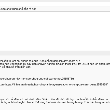
 sao cho trúng chổ cần rỏ nét
khi cần thì ôm cái phone ra chụp. Nên chẵng dám lên đây chém gì ạ.
y, phù hợp với nghiệp dư hay gần chuyên nghiệp, từ điện thoại, P&S tới DSLR nên xin phép đượ
để chia sẻ trên diễn đàn.
s/hoc-chup-anh-lay-net-sao-cho-trung-cai-can-ro-net.2555878/)
.vn (https://tinhte.vn/threads/hoc-chup-anh-lay-net-sao-cho-trung-cai-can-ro-net.2555878/)
 bạn mới bắt đầu, có quá nhiều điều để tìm hiểu, để nhớ, để thực hành mỗi khi nhắc đến chụp 
à thợ ảnh lành nghề chia sẻ 7 đường 9 nẻo rối như mớ boòng boong. Thôi thì chúng ta cứ bắt