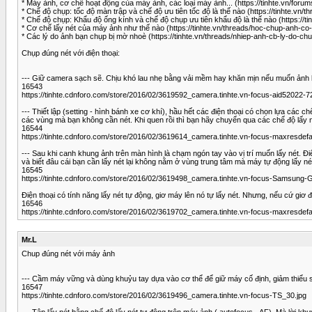
* Máy ảnh, cơ chế hoạt động của máy ảnh, các loại máy ảnh... (https://tinhte.vn/foru
* Chế độ chụp: tốc độ màn trập và chế độ ưu tiên tốc độ là thế nào (https://tinhte.
* Chế độ chụp: Khẩu độ ống kính và chế độ chụp ưu tiên khẩu độ là thế nào (https://
* Cơ chế lấy nét của máy ảnh như thế nào (https://tinhte.vn/threads/hoc-chup-anh-co
* Các lý do ảnh bạn chụp bị mờ nhoè (https://tinhte.vn/threads/nhiep-anh-cb-ly-do-c
Chụp đúng nét với điện thoại:
--- Giữ camera sạch sẽ. Chịu khó lau nhẹ bằng vải mềm hay khăn mịn nếu muốn ảnh
16543
https://tinhte.cdnforo.com/store/2016/02/3619592_camera.tinhte.vn-focus-aid52022-
--- Thiết lập (setting - hình bánh xe cơ khí), hầu hết các điện thoại có chọn lựa các 
các vùng mà bạn không cần nét. Khi quen rồi thì bạn hãy chuyển qua các chế độ lấy 
16544
https://tinhte.cdnforo.com/store/2016/02/3619614_camera.tinhte.vn-focus-maxresdefau
--- Sau khi canh khung ảnh trên màn hình là chạm ngón tay vào vị trí muốn lấy nét. Đi
và biết đâu cái bạn cần lấy nét lại không nằm ở vùng trung tâm mà máy tự động lấy né
​16545
https://tinhte.cdnforo.com/store/2016/02/3619498_camera.tinhte.vn-focus-Samsung-
Điện thoại có tính năng lấy nét tự động, giơ máy lên nó tự lấy nét. Nhưng, nếu cứ giơ 
16546
https://tinhte.cdnforo.com/store/2016/02/3619702_camera.tinhte.vn-focus-maxresdefau
Mr.L
Chup đúng nét với máy ảnh
--- Cầm máy vững và dùng khuỷu tay dựa vào cơ thể để giữ máy cố định, giảm thiểu 
16547
https://tinhte.cdnforo.com/store/2016/02/3619496_camera.tinhte.vn-focus-TS_30.jpg
--- Tập lấy nét bằng chế độ lấy nét tự động trên máy ảnh ( autofocus - AF). Mà lời khu