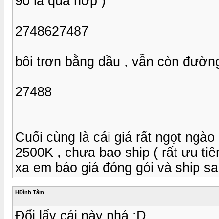
90 là quá hớp )
2748627487
bôi trơn bằng dầu , vẫn còn đườn
27488
Cuối cùng là cái giá rất ngọt ngào
2500K , chưa bao ship ( rất ưu t
xa em báo giá đóng gói và ship sa
HĐình Tâm
Đổi lấy cái này nhá :D