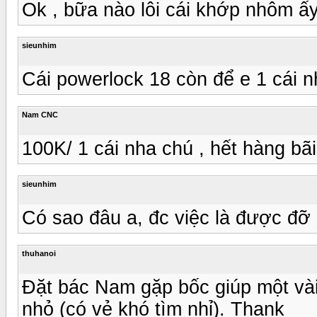
Ok , bữa nào lôi cái khớp nhôm ấ
sieunhim
Cái powerlock 18 còn để e 1 cái nh
Nam CNC
100K/ 1 cái nha chú , hết hàng bãi
sieunhim
Có sao đâu a, đc việc là được đỡ
thuhanoi
Đặt bác Nam gặp bốc giúp một vài 
nhỏ (có vẻ khó tìm nhỉ). Thank