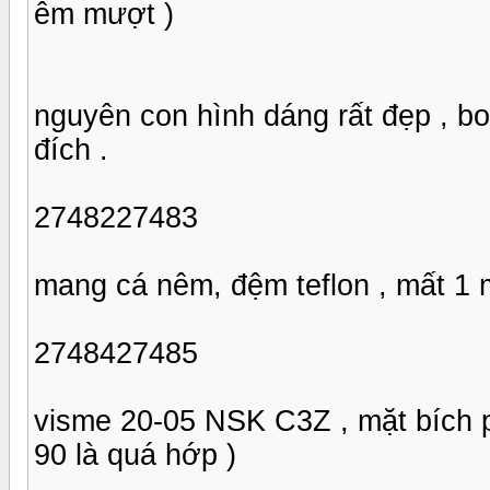
êm mượt )
nguyên con hình dáng rất đẹp , b
đích .
2748227483
mang cá nêm, đệm teflon , mất 1 
2748427485
visme 20-05 NSK C3Z , mặt bích 
90 là quá hớp )