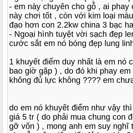
- em này chuyên cho gỗ , ai phay 
này chơi tốt , còn với kim loại m
đạo hơn con 2.2kw china 3 bạc ha
- Ngoại hình tuyệt vời sạch đẹp len
cước sắt em nó bóng đẹp lung lin
1 khuyết điểm duy nhất là em nó c
bao giờ gặp ) , do đó khi phay em h
không đủ lực không ???? em chưa th
do em nó khuyết điểm như vậy th
giá 5 tr ( do phải mua chung co
gỡ vốn ) , mong anh em suy nghĩ t