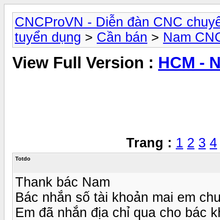
CNCProVN - Diễn đàn CNC chuyê
tuyển dụng
>
Cần bán
>
Nam CNC
View Full Version :
HCM - 
Trang :
1
2
3
4
Totdo
Thank bác Nam
Bác nhắn số tài khoản mai em chu
Em đã nhắn địa chỉ qua cho bác k