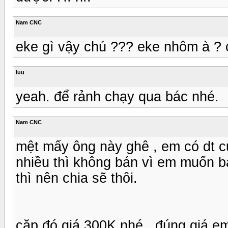
Nam CNC
eke gì vậy chú ??? eke nhôm à ? 
luu
yeah. để rảnh chạy qua bác nhé.
Nam CNC
mệt mấy ông này ghê , em có dt cứ
nhiều thì không bán vì em muốn b
thì nên chia sẽ thôi.
cặp đó giá 300K nhé , đúng giá e