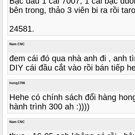
Bạc đầu 1 cái 7007, 1 cái bạc đuô
bên trong, thảo 3 viên bi ra rồi tar
24581.
Nam CNC
đem cái đó qua nhà anh đi , anh t
DIY cái đầu cắt vào rồi bán tiếp h
hung1706
Hehe có chính sách đổi hàng ho
hành trình 300 ah :))))
Nam CNC