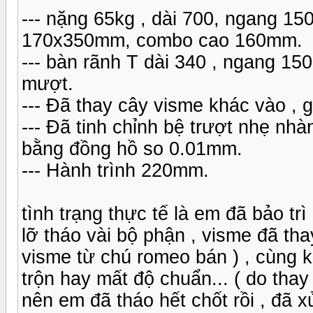
--- nặng 65kg , dài 700, ngang 15
170x350mm, combo cao 160mm.
--- bàn rãnh T dài 340 , ngang 150
mượt.
--- Đã thay cây visme khác vào , g
--- Đã tinh chỉnh bệ trượt nhẹ nh
bằng đồng hồ so 0.01mm.
--- Hành trình 220mm.
tình trạng thực tế là em đã bảo trì
lỡ tháo vài bộ phận , visme đã th
visme từ chú romeo bán ) , cùng 
trộn hay mất độ chuẩn... ( do th
nên em đã tháo hết chốt rồi , đã x