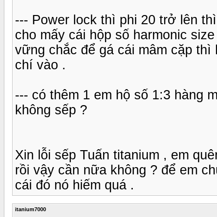
--- Power lock thì phi 20 trở lên 
cho mấy cái hộp số harmonic size
vững chắc để gá cái mâm cặp thì h
chí vào .
--- có thêm 1 em hộ số 1:3 hàng mớ
không sếp ?
Xin lỗi sếp Tuấn titanium , em q
rồi vậy cần nữa không ? để em ch
cái đó nó hiếm quá .
itanium7000