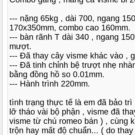
--- nặng 65kg , dài 700, ngang 15
170x350mm, combo cao 160mm.
--- bàn rãnh T dài 340 , ngang 150
mượt.
--- Đã thay cây visme khác vào , g
--- Đã tinh chỉnh bệ trượt nhẹ nh
bằng đồng hồ so 0.01mm.
--- Hành trình 220mm.
tình trạng thực tế là em đã bảo trì
lỡ tháo vài bộ phận , visme đã th
visme từ chú romeo bán ) , cùng 
trộn hay mất độ chuẩn... ( do th