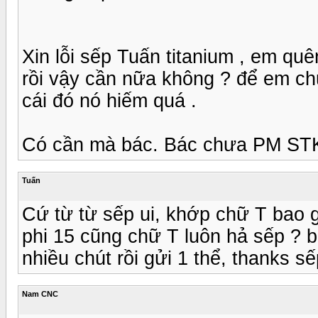
Xin lỗi sếp Tuấn titanium , em q
rồi vậy cần nữa không ? để em ch
cái đó nó hiếm quá .
Có cần mà bác. Bác chưa PM STK
Tuấn
Cứ từ từ sếp ui, khớp chữ T bao 
phi 15 cũng chữ T luôn hả sếp ? 
nhiều chút rồi gửi 1 thể, thanks sế
Nam CNC