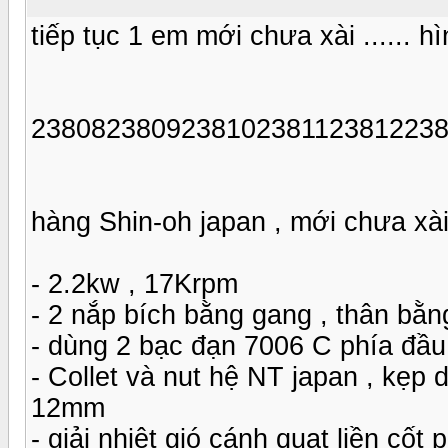
tiếp tục 1 em mới chưa xài ...... hì
238082380923810238112381223
hàng Shin-oh japan , mới chưa xài
- 2.2kw , 17Krpm
- 2 nắp bích bằng gang , thân bằn
- dùng 2 bạc đạn 7006 C phía đầu
- Collet và nut hệ NT japan , kẹp d
12mm
- giải nhiệt gió cánh quạt liền cốt 