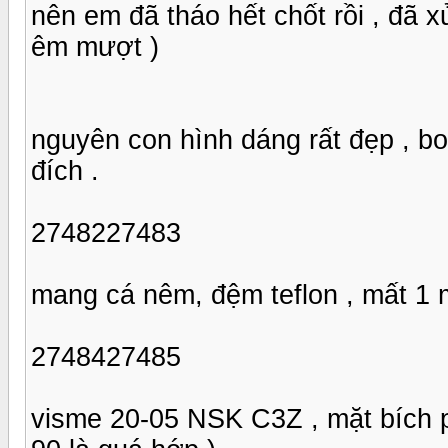
nên em đã tháo hết chốt rồi , đã x
êm mượt )
nguyên con hình dáng rất đẹp , b
đích .
2748227483
mang cá nêm, đệm teflon , mất 1 
2748427485
visme 20-05 NSK C3Z , mặt bích 