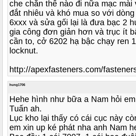
che chắn thế nào đi nữa mạc mài
đắt nhiêu và khó mua so với dòng
6xxx và sửa gối lại là đưa bạc 2 
gia công đơn giản hơn và trục ít b
cần to, cở 6202 hạ bậc chạy ren
locknut.
http://apexfasteners.com/fastener
hung1706
Hehe hình như bữa a Nam hỏi em c
Tuấn ah.
Lục kho lại thấy có cái cục này cò
em xin up ké phát nha anh Nam h