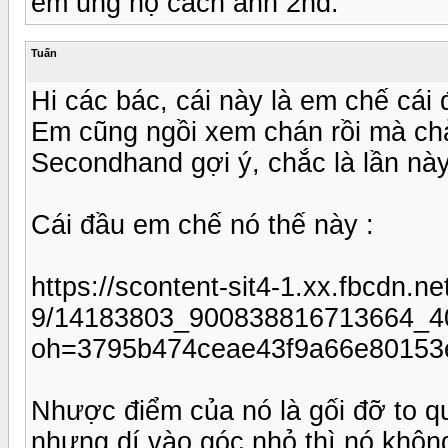
em ủng hộ cách anh 2nd.
Tuấn
Hi các bác, cái này là em chế cái
Em cũng ngồi xem chán rồi mà chả
Secondhand gợi ý, chắc là lần này
Cái đầu em chế nó thế này :
https://scontent-sit4-1.xx.fbcdn.net
9/14183803_900838816713664_4
oh=3795b474ceae43f9a66e8015
Nhược điểm của nó là gối đỡ to qu
nhưng dí vào góc nhỏ thì nó khôn