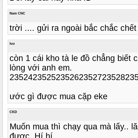
Nam CNC
trời .... gửi ra ngoài bắc chắc chết 
luu
còn 1 cái kho tà le đồ chẳng biết c
lòng với anh em.
235242352523526235272352823
ước gì được mua cặp eke
CKD
Muốn mua thì chạy qua mà lấy.. lăn
được. Hí hí.