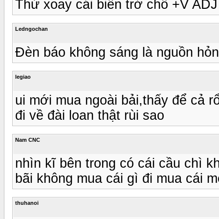
Thử xoay cái biến trở chỗ +V AD
Ledngochan
Đèn báo không sáng là nguồn hỏn
legiao
ui mới mua ngoài bải,thấy để cả 
đi về đài loan thật rùi sao
Nam CNC
nhìn kĩ bên trong có cái cầu chì kh
bãi không mua cái gì đi mua cái me
thuhanoi