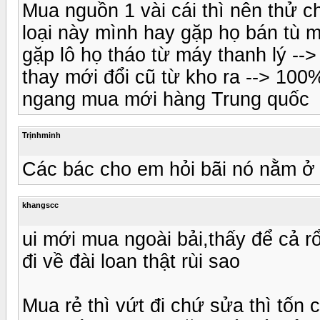
Mua nguồn 1 vài cái thì nên thử 
loại này mình hay gặp họ bán tù mù
gặp lô họ tháo từ máy thanh lý -->
thay mới đổi cũ từ kho ra --> 100
ngang mua mới hàng Trung quốc
Trịnhminh
Các bác cho em hỏi bãi nó nằm ở
khangscc
ui mới mua ngoài bải,thấy để cả 
đi về đài loan thật rùi sao
Mua rẻ thì vứt đi chứ sửa thì tốn 