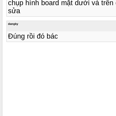
chụp hình board mặt dưới và trên đ
sửa
dangky
Đúng rồi đó bác