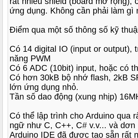
rất nhiều shield (board mở rộng), 
ứng dụng. Không cần phải làm gì 
Điểm qua một số thông số kỹ thu
Có 14 digital IO (input or output)
năng PWM
Có 6 ADC (10bit) input, hoặc có th
Có hơn 30kB bộ nhớ flash, 2kB 
lớn ứng dụng nhỏ.
Tần số dao động (xung nhịp) 16M
Có thể lập trình cho Arduino qua r
ngữ như C, C++, C# v.v... và dơn 
Arduino IDE đã được tạo sẵn rất nh