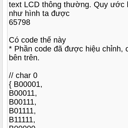
text LCD thông thường. Quy ước là
như hình ta được
65798
Có code thế này
* Phần code đã được hiệu chỉnh, 
bên trên.
// char 0
{ B00001,
B00011,
B00111,
B01111,
B11111,