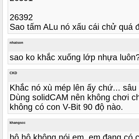
26392
Sao tấm ALu nó xấu cái chử quá đ
nhatson
sao ko khắc xuống lớp nhựa luôn
CKD
Khắc nó xù mép lên ấy chứ... sâu 
Dùng solidCAM nên không chơi ch
không có con V-Bit 90 độ nào.
khangscc
hô hô không nói em, em đang có co