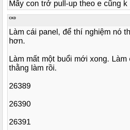
Mấy con trở pull-up theo e cũng k 
CKD
Làm cái panel, để thí nghiệm nó t
hơn.
Làm mất một buổi mới xong. Làm c
thằng làm rồi.
26389
26390
26391