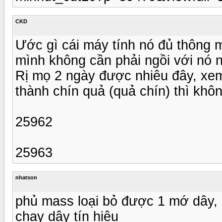
CKD
Ước gì cái máy tính nó đủ thông m
mình không cần phải ngồi với nó n
Rị mọ 2 ngày được nhiêu đây, xem
thành chín quả (quả chín) thì không
25962
25963
nhatson
phủ mass loại bỏ được 1 mớ dây,
chạy dây tín hiệu