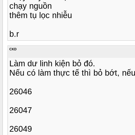
chạy nguồn
thêm tụ lọc nhiễu
b.r
CKD
Làm dư linh kiện bỏ đó.
Nếu có làm thực tế thì bỏ bớt, nếu
26046
26047
26049