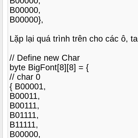
B00000,
B00000,
B00000},
Lặp lại quá trình trên cho các ô, t
// Define new Char
byte BigFont[8][8] = {
// char 0
{ B00001,
B00011,
B00111,
B01111,
B11111,
B00000,