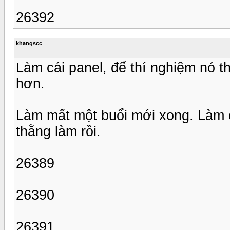
26392
khangscc
Làm cái panel, để thí nghiệm nó t
hơn.
Làm mất một buổi mới xong. Làm c
thằng làm rồi.
26389
26390
26391