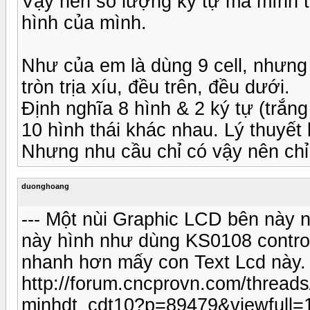
Vậy nên số lượng ký tự mà mình t
hình của mình.
Như của em là dùng 9 cell, nhưng l
tròn trịa xíu, đều trên, đều dưới.
Định nghĩa 8 hình & 2 ký tự (trắn
10 hình thái khác nhau. Lý thuyết l
Nhưng nhu cầu chỉ có vậy nên chỉ
duonghoang
--- Một nùi Graphic LCD bên này n
này hình như dùng KS0108 controlle
nhanh hơn mấy con Text Lcd này.
http://forum.cncprovn.com/threa
minhdt_cdt10?p=89479&viewfull=