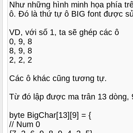
Như những hình minh họa phía tr
ô. Đó là thứ tự ô BIG font được sử
VD, với số 1, ta sẽ ghép các ô
0, 9, 8
8, 9, 8
2, 2, 2
Các ô khác cũng tương tự.
Từ đó lập được ma trân 13 dòng, 
byte BigChar[13][9] = {
// Num 0