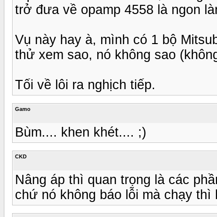
trở đưa về opamp 4558 là ngon là
Vụ này hay à, mình có 1 bộ Mitsub
thử xem sao, nó không sao (không 
Tối về lôi ra nghịch tiếp.
Gamo
Bùm.... khen khét.... ;)
CKD
Nâng áp thì quan trọng là các ph
chứ nó không báo lỗi mà chạy thì