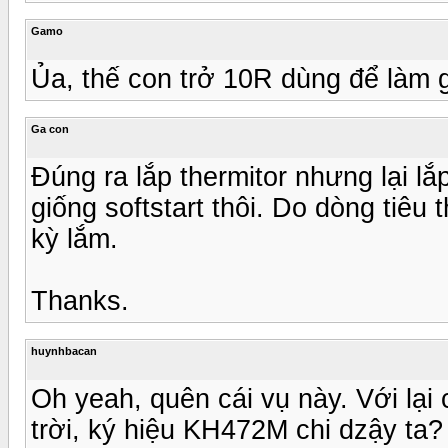
Gamo
Ủa, thế con trở 10R dùng để làm g
Ga con
Đúng ra lắp thermitor nhưng lại l
giống softstart thôi. Do dòng tiê
kỳ lắm.
Thanks.
huynhbacan
Oh yeah, quên cái vụ này. Với lại
trời, ký hiệu KH472M chi dzậy ta?