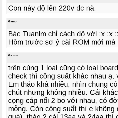
Con này độ lên 220v đc nà.
Gamo
Bác Tuanlm chỉ cách độ với :x :x :x
Hôm trước sơ ý cài ROM mới mà 
Ga con
trên cùng 1 loại cũng có loại boa
check thì công suất khác nhau ạ, v
Em tháo khá nhiều, nhìn chung có 2
chút nhưng không nhiều. Cái khác 
cọng cáp nối 2 bo với nhau, có đ
mỏng. Còn công suất thì e không c
quá), tháo 2 cái 13aa và 24aa thì 