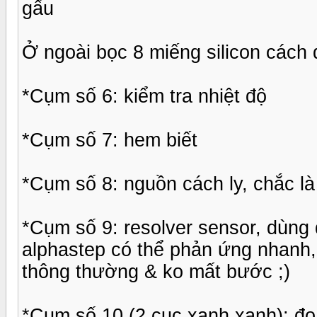
gấu
Ở ngoài bọc 8 miếng silicon cách đ
*Cụm số 6: kiểm tra nhiệt độ
*Cụm số 7: hem biết
*Cụm số 8: nguồn cách ly, chắc là
*Cụm số 9: resolver sensor, dùng 
alphastep có thể phản ứng nhanh, 
thông thường & ko mất bước ;)
*Cụm số 10 (2 cục xanh xanh): đo