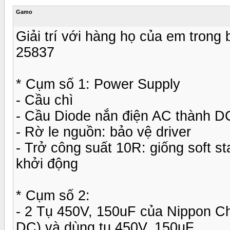
Gamo
Giải trí với hàng họ của em trong
25837
* Cụm số 1: Power Supply
- Cầu chì
- Cầu Diode nắn điện AC thành D
- Rờ le nguồn: bảo vệ driver
- Trở công suất 10R: giống soft st
khởi động
* Cụm số 2:
- 2 Tụ 450V, 150uF của Nippon Ch
DC) và dùng tụ 450V, 150uF