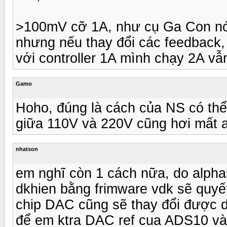
>100mV cỡ 1A, như cụ Ga Con nói,
nhưng nếu thay đổi các feedback,
với controller 1A mình chạy 2A v
Gamo
Hoho, đúng là cách của NS có th
giữa 110V và 220V cũng hơi mất a
nhatson
em nghĩ còn 1 cách nữa, do alph
dkhien bằng frimware vdk sẽ quyế
chip DAC cũng sẽ thay đổi được 
để em ktra DAC ref cua ADS10 v