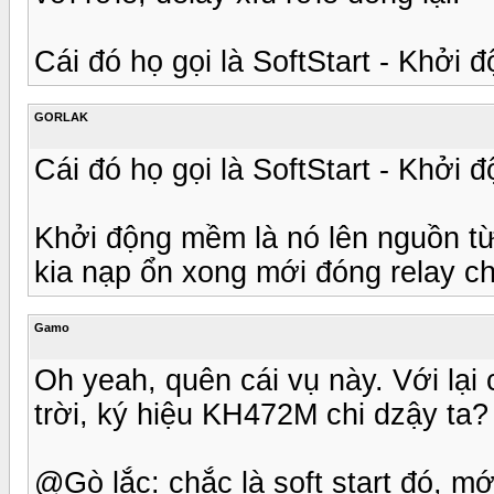
Cái đó họ gọi là SoftStart - Khởi
GORLAK
Cái đó họ gọi là SoftStart - Khởi
Khởi động mềm là nó lên nguồn từ 
kia nạp ổn xong mới đóng relay c
Gamo
Oh yeah, quên cái vụ này. Với lại
trời, ký hiệu KH472M chi dzậy ta?
@Gò lắc: chắc là soft start đó, mớ