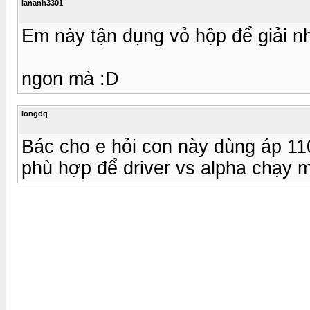
lananh3301
Em này tận dụng vỏ hộp để giải nh
ngon mà :D
longdq
Bác cho e hỏi con này dùng áp 110
phù hợp để driver vs alpha chạy 