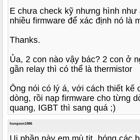
E chưa check kỹ nhưng hình như al
nhiều firmware để xác định nó là 
Thanks.
Ủa, 2 con nào vậy bác? 2 con ở ng
gần relay thì có thể là thermistor
Ông nói có lý á, với cách thiết kế 
dòng, rồi nạp firmware cho từng d
quang, IGBT thì sang quá ;)
hungson1986
Ui phần này em mù tịt .hóng các 