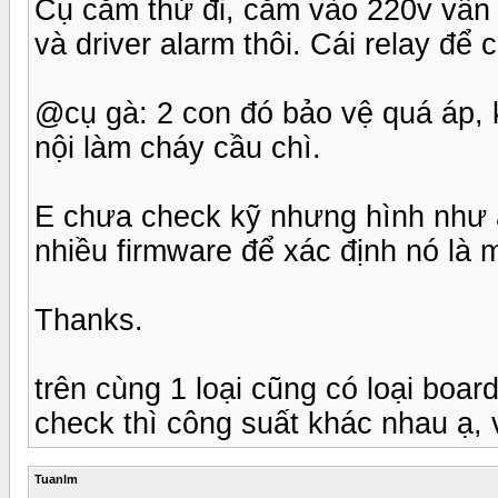
Cụ cắm thử đi, cắm vào 220v vẫn 
và driver alarm thôi. Cái relay để 
@cụ gà: 2 con đó bảo vệ quá áp, kh
nội làm cháy cầu chì.
E chưa check kỹ nhưng hình như al
nhiều firmware để xác định nó là 
Thanks.
trên cùng 1 loại cũng có loại boa
check thì công suất khác nhau ạ, v
Tuanlm