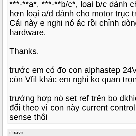
***-**a*, ***-**b/c*, loại b/c dàn
hơn loại a/d dành cho motor trục
Cái này e nghi nó ác rồi chỉnh dò
hardware.
Thanks.
trước em có đo con alphastep 24
còn Vfil khác em nghỉ ko quan trọ
trường hợp nó set ref trên bo dkh
đổi theo vì con này current contro
sense thôi
nhatson