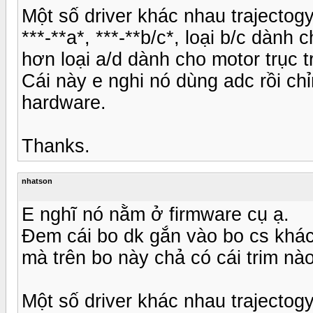
Một số driver khác nhau trajectog
***-**a*, ***-**b/c*, loại b/c dàn
hơn loại a/d dành cho motor trục
Cái này e nghi nó dùng adc rồi c
hardware.
Thanks.
nhatson
E nghĩ nó nằm ở firmware cụ ạ.
Đem cái bo dk gắn vào bo cs khác 
mà trên bo này chả có cái trim nào
Một số driver khác nhau trajectog