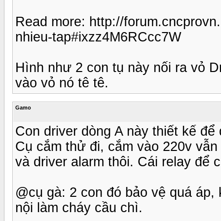
Read more: http://forum.cncprovn
nhieu-tap#ixzz4M6RCcc7W
Hình như 2 con tụ này nối ra vỏ Dr
vào vỏ nó tê tê.
Gamo
Con driver dòng A này thiết kế để
Cụ cắm thử đi, cắm vào 220v vẫn 
và driver alarm thôi. Cái relay để 
@cụ gà: 2 con đó bảo vệ quá áp, kh
nội làm cháy cầu chì.