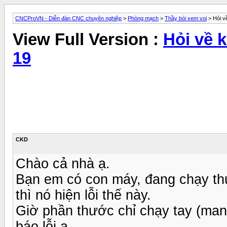
CNCProVN - Diễn đàn CNC chuyên nghiệp
>
Phòng mạch
>
Thầy bói xem voi
> Hỏi v
View Full Version :
Hỏi về 
19
CKD
Chào cả nhà ạ.
Bạn em có con máy, đang chạy thướ
thì nó hiện lỗi thế này.
Giờ phần thước chỉ chạy tay (man
báo lỗi ạ.