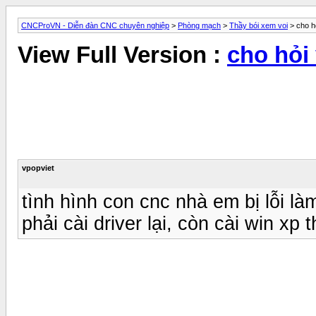
CNCProVN - Diễn đàn CNC chuyên nghiệp
>
Phòng mạch
>
Thầy bói xem voi
> cho ho
View Full Version :
cho hỏi
vpopviet
tình hình con cnc nhà em bị lỗi là
phải cài driver lại, còn cài win xp t