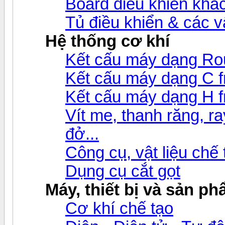
Board điều khiển khá
Tủ điều khiển & các 
Hệ thống cơ khí
Kết cấu máy dạng Ro
Kết cấu máy dạng C 
Kết cấu máy dạng H 
Vít me, thanh răng, ray
đở...
Công cụ, vật liệu chế
Dụng cụ cắt gọt
Máy, thiết bị và sản p
Cơ khí chế tạo