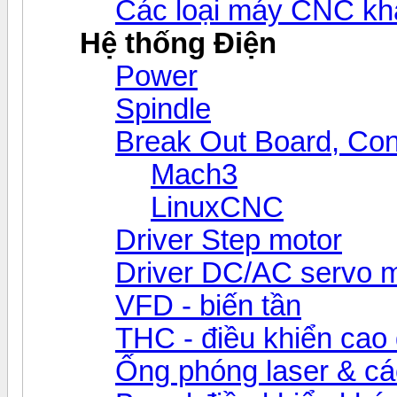
Các loại máy CNC kh
Hệ thống Điện
Power
Spindle
Break Out Board, Cont
Mach3
LinuxCNC
Driver Step motor
Driver DC/AC servo 
VFD - biến tần
THC - điều khiển cao 
Ống phóng laser & các 