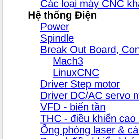
Các loại máy CNC kh
Hệ thống Điện
Power
Spindle
Break Out Board, Cont
Mach3
LinuxCNC
Driver Step motor
Driver DC/AC servo 
VFD - biến tần
THC - điều khiển cao 
Ống phóng laser & các 