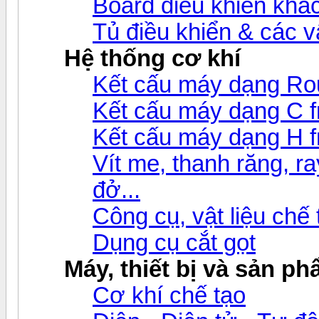
Board điều khiển khá
Tủ điều khiển & các 
Hệ thống cơ khí
Kết cấu máy dạng Ro
Kết cấu máy dạng C 
Kết cấu máy dạng H 
Vít me, thanh răng, ray
đở...
Công cụ, vật liệu chế
Dụng cụ cắt gọt
Máy, thiết bị và sản p
Cơ khí chế tạo