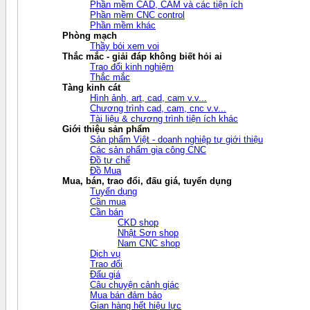
Phần mềm CAD, CAM và các tiện ích
Phần mềm CNC control
Phần mềm khác
Phòng mạch
Thầy bói xem voi
Thắc mắc - giải đáp không biết hỏi ai
Trao đổi kinh nghiệm
Thắc mắc
Tàng kinh cát
Hình ảnh, art, cad, cam v.v...
Chương trình cad, cam, cnc v.v...
Tài liệu & chương trình tiện ích khác
Giới thiệu sản phẩm
Sản phẩm Việt - doanh nghiệp tự giới thiệu
Các sản phẩm gia công CNC
Đồ tự chế
Đồ Mua
Mua, bán, trao đổi, đấu giá, tuyển dụng
Tuyển dụng
Cần mua
Cần bán
CKD shop
Nhật Sơn shop
Nam CNC shop
Dịch vụ
Trao đổi
Đấu giá
Câu chuyện cảnh giác
Mua bán đảm bảo
Gian hàng hết hiệu lực