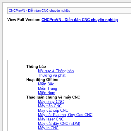
CNCProVN - Diễn đàn CNC chuyên nghiệp
View Full Version:
CNCProVN - Diễn đàn CNC chuyên nghiệp
Thông báo
Nội quy & Thông báo
Thưởng và phạt
Hoạt động Offline
Miền Bắc
Miền Trung
Miền Nam
Thảo luận chung về máy CNC
Máy phay CNC
Máy tiện CNC
Máy cắt xốp CNC
Máy cắt Plasma, Oxy-Gas CNC
Máy laser CNC
Máy cắt dây CNC (EDM)
Máy in CNC