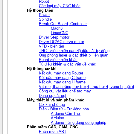
Robot
Các loại máy CNC khác
Hệ thống Điện
Power
Spindle
Break Out Board, Controller
Mach3
LinuxCNC
Driver Step motor
Driver DC/AC servo motor
VFD - biến tần
THC - điều khiển cao độ đầu cắt tự động
Ống phóng laser & các thiết bị liên quan
Board điều khiển khác
Tủ điều khiển & các vấn đề khác
Hệ thống cơ khí
Kết cấu máy dạng Router
Kết cấu máy dạng C frame
Kết cấu máy dạng H frame
Vít me, thanh răng, ray trượt, trục trượt, vòng bi, gối đ
Công cụ, vật liệu chế tạo máy
Dụng cụ cắt gọt
Máy, thiết bị và sản phẩm khác
Cơ khí chế tạo
Điện - Điện tử - Tự động hóa
Arduino Cần Thơ
Arduino
Arduino - ứng dụng công nghiệp
Phần mềm CAD, CAM, CNC
Phần mềm ART