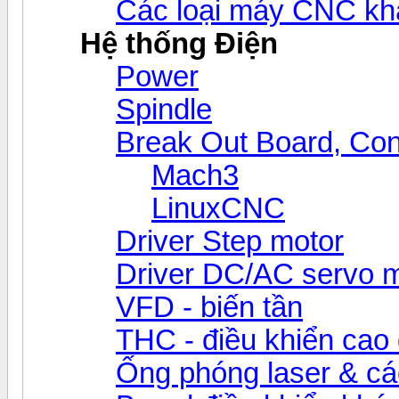
Các loại máy CNC kh
Hệ thống Điện
Power
Spindle
Break Out Board, Cont
Mach3
LinuxCNC
Driver Step motor
Driver DC/AC servo 
VFD - biến tần
THC - điều khiển cao 
Ống phóng laser & các 