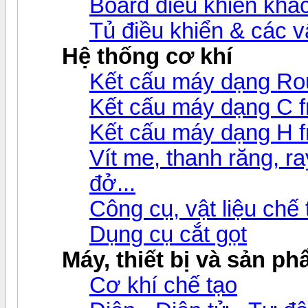
Board điều khiển khá
Tủ điều khiển & các 
Hệ thống cơ khí
Kết cấu máy dạng Ro
Kết cấu máy dạng C 
Kết cấu máy dạng H 
Vít me, thanh răng, ray
đở...
Công cụ, vật liệu chế
Dụng cụ cắt gọt
Máy, thiết bị và sản p
Cơ khí chế tạo