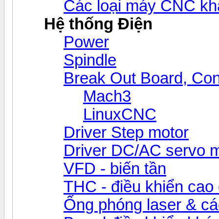
Các loại máy CNC kh
Hệ thống Điện
Power
Spindle
Break Out Board, Cont
Mach3
LinuxCNC
Driver Step motor
Driver DC/AC servo 
VFD - biến tần
THC - điều khiển cao 
Ống phóng laser & các 