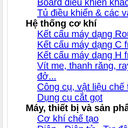
Board điều khiển khá
Tủ điều khiển & các 
Hệ thống cơ khí
Kết cấu máy dạng Ro
Kết cấu máy dạng C 
Kết cấu máy dạng H 
Vít me, thanh răng, ray
đở...
Công cụ, vật liệu chế
Dụng cụ cắt gọt
Máy, thiết bị và sản p
Cơ khí chế tạo