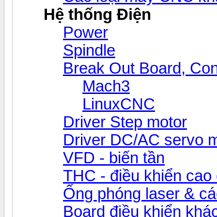
Hệ thống Điện
Power
Spindle
Break Out Board, Cont
Mach3
LinuxCNC
Driver Step motor
Driver DC/AC servo 
VFD - biến tần
THC - điều khiển cao 
Ống phóng laser & các 
Board điều khiển khá