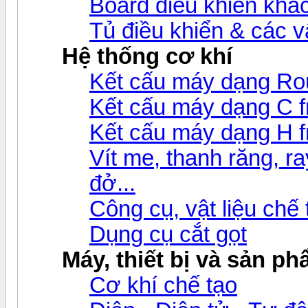
Board điều khiển khá
Tủ điều khiển & các 
Hệ thống cơ khí
Kết cấu máy dạng Ro
Kết cấu máy dạng C 
Kết cấu máy dạng H 
Vít me, thanh răng, ray
đở...
Công cụ, vật liệu chế
Dụng cụ cắt gọt
Máy, thiết bị và sản p
Cơ khí chế tạo