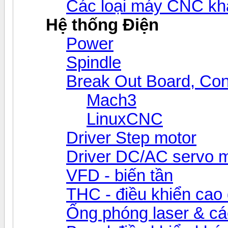
Các loại máy CNC kh
Hệ thống Điện
Power
Spindle
Break Out Board, Cont
Mach3
LinuxCNC
Driver Step motor
Driver DC/AC servo 
VFD - biến tần
THC - điều khiển cao 
Ống phóng laser & các 