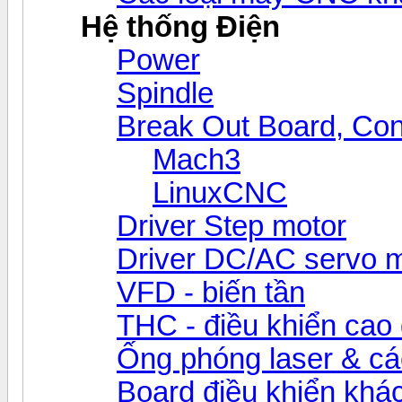
Hệ thống Điện
Power
Spindle
Break Out Board, Cont
Mach3
LinuxCNC
Driver Step motor
Driver DC/AC servo 
VFD - biến tần
THC - điều khiển cao 
Ống phóng laser & các 
Board điều khiển khá