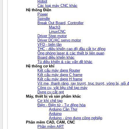
Robot
Các loại máy CNC khác
Hệ thống Điện
Power
Spindle
Break Out Board, Controller
Mach3
LinuxCNC
Driver Step motor
Driver DC/AC servo motor
VFD - biến tần
THC - điều khiển cao độ đầu cắt tự động
Ống phóng laser & các thiết bị liên quan
Board điều khiển khác
Tủ điều khiển & các vấn đề khác
Hệ thống cơ khí
Kết cấu máy dạng Router
Kết cấu máy dạng C frame
Kết cấu máy dạng H frame
Vít me, thanh răng, ray trượt, trục trượt, vòng bi, gối đ
Công cụ, vật liệu chế tạo máy
Dụng cụ cắt gọt
Máy, thiết bị và sản phẩm khác
Cơ khí chế tạo
Điện - Điện tử - Tự động hóa
Arduino Cần Thơ
Arduino
Arduino - ứng dụng công nghiệp
Phần mềm CAD, CAM, CNC
Phần mềm ART