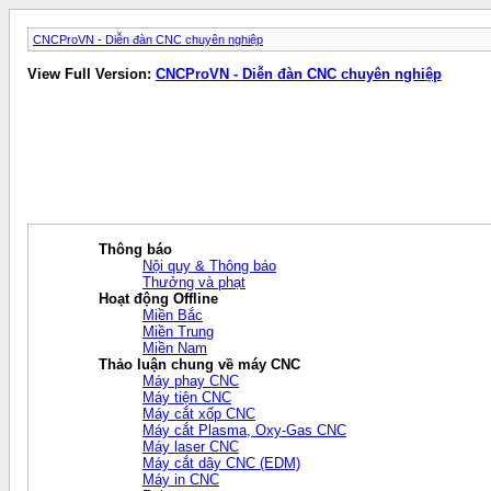
CNCProVN - Diễn đàn CNC chuyên nghiệp
View Full Version:
CNCProVN - Diễn đàn CNC chuyên nghiệp
Thông báo
Nội quy & Thông báo
Thưởng và phạt
Hoạt động Offline
Miền Bắc
Miền Trung
Miền Nam
Thảo luận chung về máy CNC
Máy phay CNC
Máy tiện CNC
Máy cắt xốp CNC
Máy cắt Plasma, Oxy-Gas CNC
Máy laser CNC
Máy cắt dây CNC (EDM)
Máy in CNC