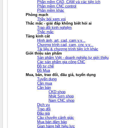
Phần mềm CAD, CAM và các tiện ích
Phần mềm CNC control
Phần mềm khác
Phòng mạch
Thầy bói xem voi
Thắc mắc - giải đáp không biết hỏi ai
Trao đổi kinh nghiệm
Thắc mắc
Tàng kinh cát
Hình ảnh, art, cad, cam v.v...
Chương trình cad, cam, cnc v.v...
Tài liệu & chương trình tiện ích khác
Giới thiệu sản phẩm
Sản phẩm Việt - doanh nghiệp tự giới thiệu
Các sản phẩm gia công CNC
Đồ tự chế
Đồ Mua
Mua, bán, trao đổi, đấu giá, tuyển dụng
Tuyển dụng
Cần mua
Cần bán
CKD shop
Nhật Sơn shop
Nam CNC shop
Dịch vụ
Trao đổi
Đấu giá
Câu chuyện cảnh giác
Mua bán đảm bảo
Gian hàng hết hiệu lực