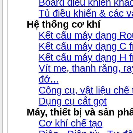
Board điều khiển khá
Tủ điều khiển & các 
Hệ thống cơ khí
Kết cấu máy dạng Ro
Kết cấu máy dạng C 
Kết cấu máy dạng H 
Vít me, thanh răng, ray
đở...
Công cụ, vật liệu chế
Dụng cụ cắt gọt
Máy, thiết bị và sản p
Cơ khí chế tạo