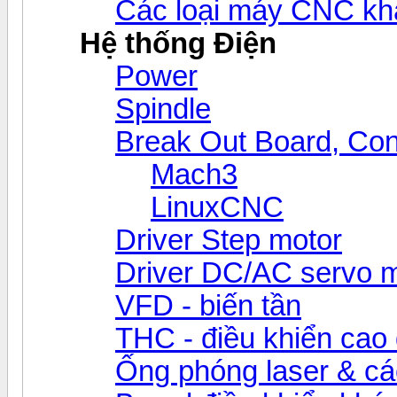
Các loại máy CNC kh
Hệ thống Điện
Power
Spindle
Break Out Board, Cont
Mach3
LinuxCNC
Driver Step motor
Driver DC/AC servo 
VFD - biến tần
THC - điều khiển cao 
Ống phóng laser & các 