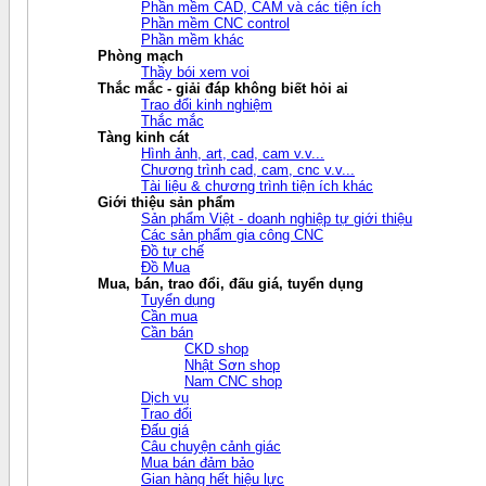
Phần mềm CAD, CAM và các tiện ích
Phần mềm CNC control
Phần mềm khác
Phòng mạch
Thầy bói xem voi
Thắc mắc - giải đáp không biết hỏi ai
Trao đổi kinh nghiệm
Thắc mắc
Tàng kinh cát
Hình ảnh, art, cad, cam v.v...
Chương trình cad, cam, cnc v.v...
Tài liệu & chương trình tiện ích khác
Giới thiệu sản phẩm
Sản phẩm Việt - doanh nghiệp tự giới thiệu
Các sản phẩm gia công CNC
Đồ tự chế
Đồ Mua
Mua, bán, trao đổi, đấu giá, tuyển dụng
Tuyển dụng
Cần mua
Cần bán
CKD shop
Nhật Sơn shop
Nam CNC shop
Dịch vụ
Trao đổi
Đấu giá
Câu chuyện cảnh giác
Mua bán đảm bảo
Gian hàng hết hiệu lực