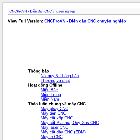
CNCProVN - Diễn đàn CNC chuyên nghiệp
View Full Version:
CNCProVN - Diễn đàn CNC chuyên nghiệp
Thông báo
Nội quy & Thông báo
Thưởng và phạt
Hoạt động Offline
Miền Bắc
Miền Trung
Miền Nam
Thảo luận chung về máy CNC
Máy phay CNC
Máy tiện CNC
Máy cắt xốp CNC
Máy cắt Plasma, Oxy-Gas CNC
Máy laser CNC
Máy cắt dây CNC (EDM)
Máy in CNC