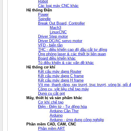
Robot
Các loại máy CNC khác
Hệ thống Điện
Power
Spindle
Break Out Board, Controller
Mach3
LinuxCNC
Driver Step motor
Driver DC/AC servo motor
VFD - biến tần
THC - điều khiển cao độ đầu cắt tự động
Ống phóng laser & các thiết bị liên quan
Board điều khiển khác
Tủ điều khiển & các vấn đề khác
Hệ thống cơ khí
Kết cấu máy dạng Router
Kết cấu máy dạng C frame
Kết cấu máy dạng H frame
Vít me, thanh răng, ray trượt, trục trượt, vòng bi, gối đ
Công cụ, vật liệu chế tạo máy
Dụng cụ cắt gọt
Máy, thiết bị và sản phẩm khác
Cơ khí chế tạo
Điện - Điện tử - Tự động hóa
Arduino Cần Thơ
Arduino
Arduino - ứng dụng công nghiệp
Phần mềm CAD, CAM, CNC
Phần mềm ART