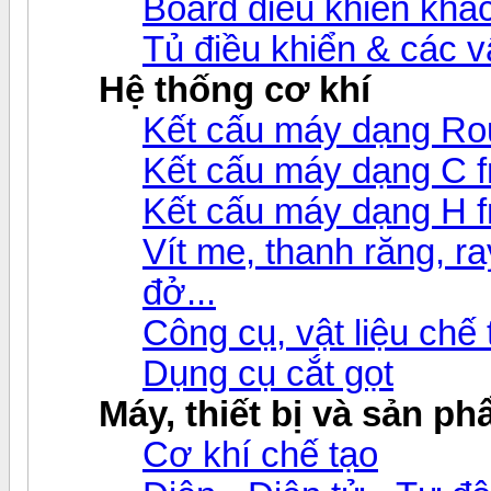
Board điều khiển khá
Tủ điều khiển & các 
Hệ thống cơ khí
Kết cấu máy dạng Ro
Kết cấu máy dạng C 
Kết cấu máy dạng H 
Vít me, thanh răng, ray
đở...
Công cụ, vật liệu chế
Dụng cụ cắt gọt
Máy, thiết bị và sản p
Cơ khí chế tạo