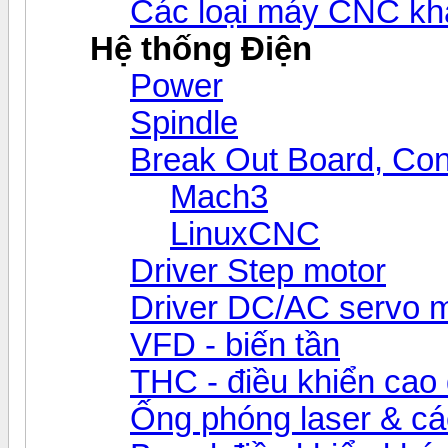
Các loại máy CNC kh
Hệ thống Điện
Power
Spindle
Break Out Board, Cont
Mach3
LinuxCNC
Driver Step motor
Driver DC/AC servo 
VFD - biến tần
THC - điều khiển cao 
Ống phóng laser & các 