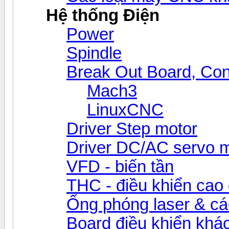
Hệ thống Điện
Power
Spindle
Break Out Board, Cont
Mach3
LinuxCNC
Driver Step motor
Driver DC/AC servo 
VFD - biến tần
THC - điều khiển cao 
Ống phóng laser & các 
Board điều khiển khá