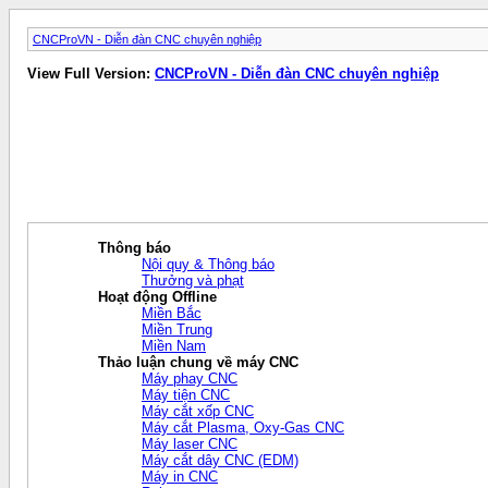
CNCProVN - Diễn đàn CNC chuyên nghiệp
View Full Version:
CNCProVN - Diễn đàn CNC chuyên nghiệp
Thông báo
Nội quy & Thông báo
Thưởng và phạt
Hoạt động Offline
Miền Bắc
Miền Trung
Miền Nam
Thảo luận chung về máy CNC
Máy phay CNC
Máy tiện CNC
Máy cắt xốp CNC
Máy cắt Plasma, Oxy-Gas CNC
Máy laser CNC
Máy cắt dây CNC (EDM)
Máy in CNC