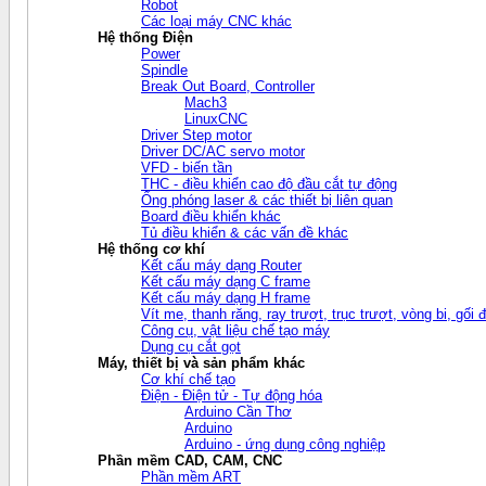
Robot
Các loại máy CNC khác
Hệ thống Điện
Power
Spindle
Break Out Board, Controller
Mach3
LinuxCNC
Driver Step motor
Driver DC/AC servo motor
VFD - biến tần
THC - điều khiển cao độ đầu cắt tự động
Ống phóng laser & các thiết bị liên quan
Board điều khiển khác
Tủ điều khiển & các vấn đề khác
Hệ thống cơ khí
Kết cấu máy dạng Router
Kết cấu máy dạng C frame
Kết cấu máy dạng H frame
Vít me, thanh răng, ray trượt, trục trượt, vòng bi, gối đ
Công cụ, vật liệu chế tạo máy
Dụng cụ cắt gọt
Máy, thiết bị và sản phẩm khác
Cơ khí chế tạo
Điện - Điện tử - Tự động hóa
Arduino Cần Thơ
Arduino
Arduino - ứng dụng công nghiệp
Phần mềm CAD, CAM, CNC
Phần mềm ART