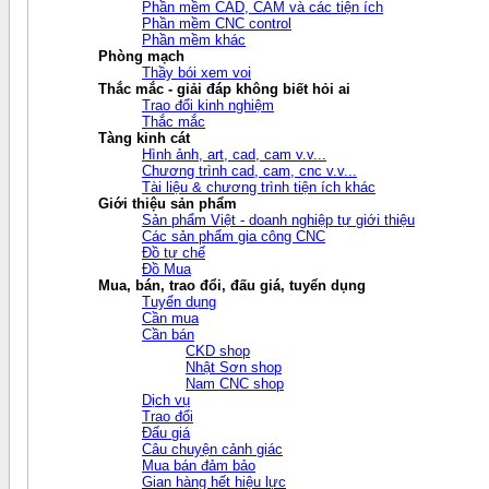
Phần mềm CAD, CAM và các tiện ích
Phần mềm CNC control
Phần mềm khác
Phòng mạch
Thầy bói xem voi
Thắc mắc - giải đáp không biết hỏi ai
Trao đổi kinh nghiệm
Thắc mắc
Tàng kinh cát
Hình ảnh, art, cad, cam v.v...
Chương trình cad, cam, cnc v.v...
Tài liệu & chương trình tiện ích khác
Giới thiệu sản phẩm
Sản phẩm Việt - doanh nghiệp tự giới thiệu
Các sản phẩm gia công CNC
Đồ tự chế
Đồ Mua
Mua, bán, trao đổi, đấu giá, tuyển dụng
Tuyển dụng
Cần mua
Cần bán
CKD shop
Nhật Sơn shop
Nam CNC shop
Dịch vụ
Trao đổi
Đấu giá
Câu chuyện cảnh giác
Mua bán đảm bảo
Gian hàng hết hiệu lực