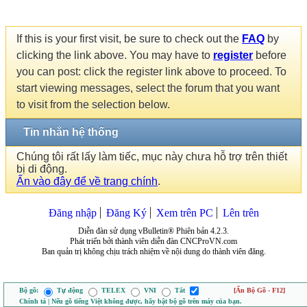
If this is your first visit, be sure to check out the
FAQ
by
clicking the link above. You may have to
register
before
you can post: click the register link above to proceed. To
start viewing messages, select the forum that you want
to visit from the selection below.
Tin nhắn hệ thống
Chúng tôi rất lấy làm tiếc, mục này chưa hỗ trợ trên thiết
bị di động.
Ấn vào đây để về trang chính
.
Đăng nhập
Đăng Ký
Xem trên PC
Lên trên
Diễn đàn sử dụng vBulletin® Phiên bản 4.2.3.
Phát triển bởi thành viên diễn đàn CNCProVN.com
Ban quản trị không chịu trách nhiệm về nội dung do thành viên đăng.
Bộ gõ:
Tự động
TELEX
VNI
Tắt
[Ẩn Bộ Gõ - F12]
Chính tả | Nếu gõ tiếng Việt không được, hãy bật bộ gõ trên máy của bạn.