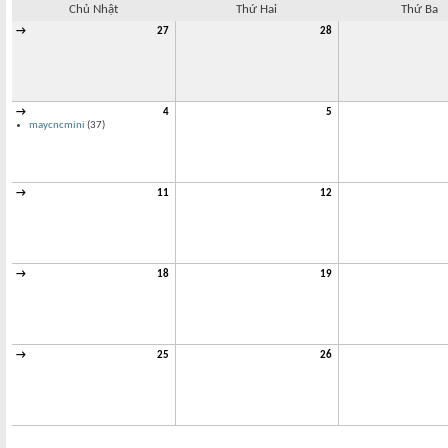
Chủ Nhật
Thứ Hai
Thứ Ba
→
27
28
→
4
5
maycncmini
(37)
→
11
12
→
18
19
→
25
26