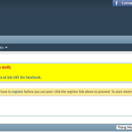
nks
n dưới).
a sẻ bài viết lên facebook
.
y have to
register
before you can post: click the register link above to proceed. To start view