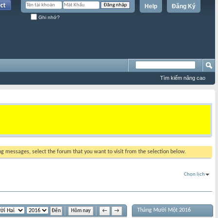
Help
Đăng Ký
Ghi nhớ?
Tìm kiếm nâng cao
ing messages, select the forum that you want to visit from the selection below.
Chọn lịch
Tháng Mười Một 2016
Hôm nay
←
→