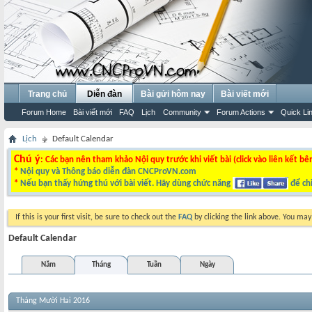
Trang chủ
Diễn đàn
Bài gửi hôm nay
Bài viết mới
Forum Home
Bài viết mới
FAQ
Lịch
Community
Forum Actions
Quick Li
Lịch
Default Calendar
Chú ý
: Các bạn nên tham khảo Nội quy trước khi viết bài (click vào liên kết bê
*
Nội quy và Thông báo diễn đàn CNCProVN.com
*
Nếu bạn thấy hứng thú với bài viết. Hãy dùng chức năng
để chi
If this is your first visit, be sure to check out the
FAQ
by clicking the link above. You ma
Default Calendar
Năm
Tháng
Tuần
Ngày
Tháng Mười Hai 2016