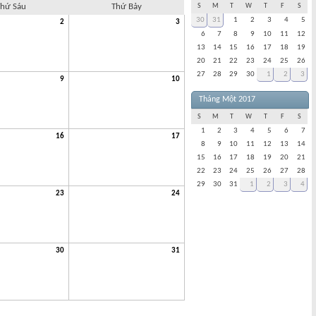
hứ Sáu
Thứ Bảy
S
M
T
W
T
F
S
30
31
1
2
3
4
5
2
3
6
7
8
9
10
11
12
13
14
15
16
17
18
19
20
21
22
23
24
25
26
27
28
29
30
1
2
3
9
10
Tháng Một 2017
S
M
T
W
T
F
S
1
2
3
4
5
6
7
16
17
8
9
10
11
12
13
14
15
16
17
18
19
20
21
22
23
24
25
26
27
28
29
30
31
1
2
3
4
23
24
30
31