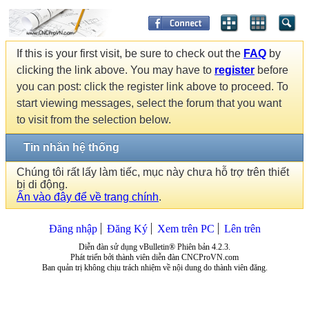
If this is your first visit, be sure to check out the
FAQ
by
clicking the link above. You may have to
register
before
you can post: click the register link above to proceed. To
start viewing messages, select the forum that you want
to visit from the selection below.
Tin nhắn hệ thống
Chúng tôi rất lấy làm tiếc, mục này chưa hỗ trợ trên thiết
bị di động.
Ấn vào đây để về trang chính
.
Đăng nhập
Đăng Ký
Xem trên PC
Lên trên
Diễn đàn sử dụng vBulletin® Phiên bản 4.2.3.
Phát triển bởi thành viên diễn đàn CNCProVN.com
Ban quản trị không chịu trách nhiệm về nội dung do thành viên đăng.