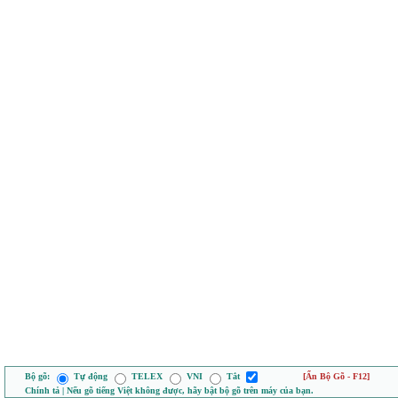
Bộ gõ:
Tự động
TELEX
VNI
Tắt
[Ẩn Bộ Gõ - F12]
Chính tả | Nếu gõ tiếng Việt không được, hãy bật bộ gõ trên máy của bạn.