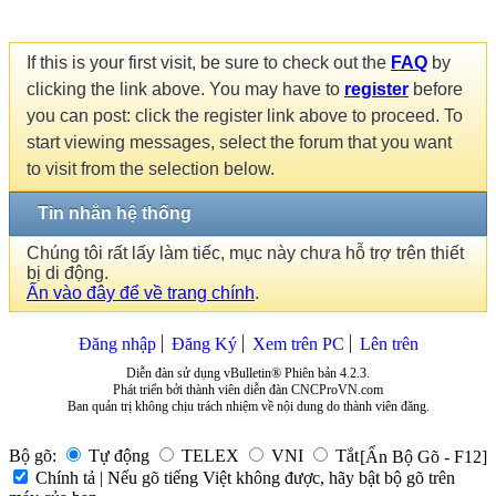
If this is your first visit, be sure to check out the
FAQ
by
clicking the link above. You may have to
register
before
you can post: click the register link above to proceed. To
start viewing messages, select the forum that you want
to visit from the selection below.
Tin nhắn hệ thống
Chúng tôi rất lấy làm tiếc, mục này chưa hỗ trợ trên thiết
bị di động.
Ấn vào đây để về trang chính
.
Đăng nhập
Đăng Ký
Xem trên PC
Lên trên
Diễn đàn sử dụng vBulletin® Phiên bản 4.2.3.
Phát triển bởi thành viên diễn đàn CNCProVN.com
Ban quản trị không chịu trách nhiệm về nội dung do thành viên đăng.
Bộ gõ:
Tự động
TELEX
VNI
Tắt
[Ẩn Bộ Gõ - F12]
Chính tả | Nếu gõ tiếng Việt không được, hãy bật bộ gõ trên