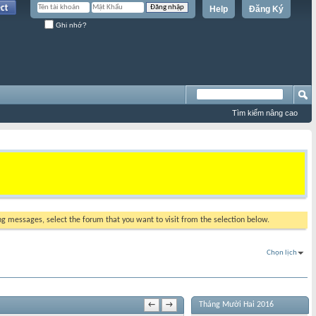
Help
Đăng Ký
Ghi nhớ?
Tìm kiếm nâng cao
ing messages, select the forum that you want to visit from the selection below.
Chọn lịch
Tháng Mười Hai 2016
←
→