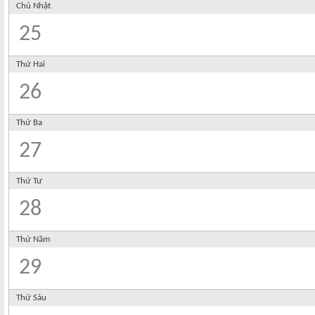
Chủ Nhật
25
Thứ Hai
26
Thứ Ba
27
Thứ Tư
28
Thứ Năm
29
Thứ Sáu