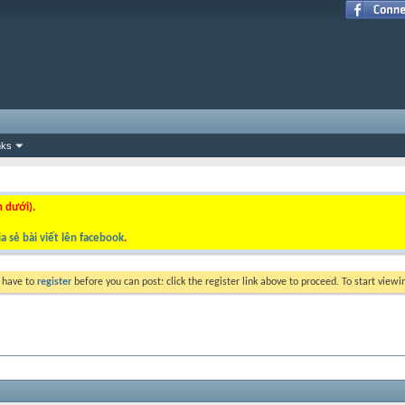
nks
n dưới).
a sẻ bài viết lên facebook
.
y have to
register
before you can post: click the register link above to proceed. To start view