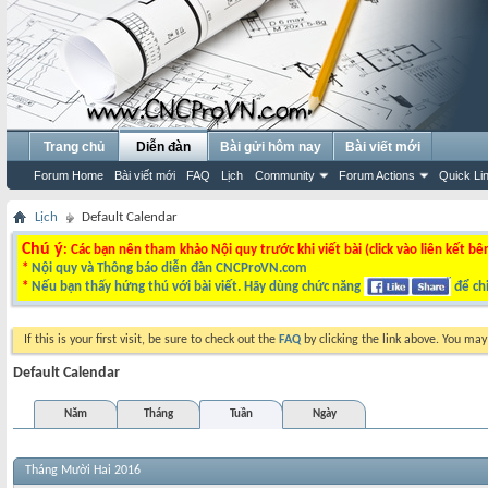
Trang chủ
Diễn đàn
Bài gửi hôm nay
Bài viết mới
Forum Home
Bài viết mới
FAQ
Lịch
Community
Forum Actions
Quick Li
Lịch
Default Calendar
Chú ý
: Các bạn nên tham khảo Nội quy trước khi viết bài (click vào liên kết bê
*
Nội quy và Thông báo diễn đàn CNCProVN.com
*
Nếu bạn thấy hứng thú với bài viết. Hãy dùng chức năng
để chi
If this is your first visit, be sure to check out the
FAQ
by clicking the link above. You ma
Default Calendar
Năm
Tháng
Tuần
Ngày
Tháng Mười Hai 2016