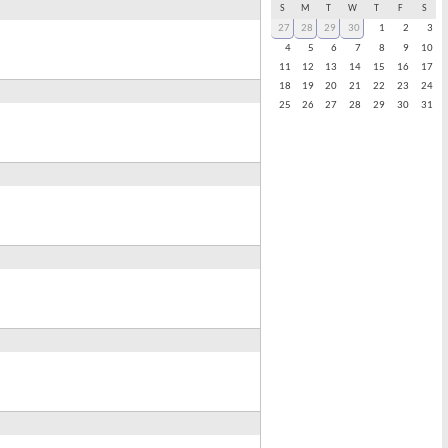
S
M
T
W
T
F
S
27
28
29
30
1
2
3
4
5
6
7
8
9
10
11
12
13
14
15
16
17
18
19
20
21
22
23
24
25
26
27
28
29
30
31