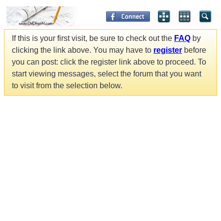
If this is your first visit, be sure to check out the
FAQ
by
clicking the link above. You may have to
register
before
you can post: click the register link above to proceed. To
start viewing messages, select the forum that you want
to visit from the selection below.