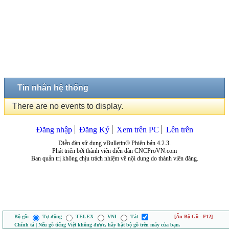
Tin nhắn hệ thống
There are no events to display.
Đăng nhập
Đăng Ký
Xem trên PC
Lên trên
Diễn đàn sử dụng vBulletin® Phiên bản 4.2.3.
Phát triển bởi thành viên diễn đàn CNCProVN.com
Ban quản trị không chịu trách nhiệm về nội dung do thành viên đăng.
Bộ gõ:
Tự động
TELEX
VNI
Tắt
[Ẩn Bộ Gõ - F12]
Chính tả | Nếu gõ tiếng Việt không được, hãy bật bộ gõ trên máy của bạn.