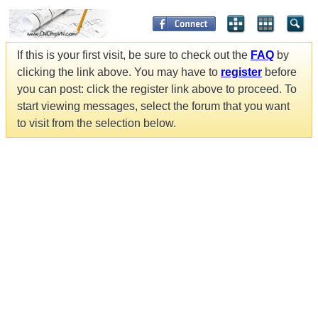
If this is your first visit, be sure to check out the
FAQ
by
clicking the link above. You may have to
register
before
you can post: click the register link above to proceed. To
start viewing messages, select the forum that you want
to visit from the selection below.