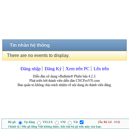
Tin nhắn hệ thống
There are no events to display.
Đăng nhập
Đăng Ký
Xem trên PC
Lên trên
Diễn đàn sử dụng vBulletin® Phiên bản 4.2.3.
Phát triển bởi thành viên diễn đàn CNCProVN.com
Ban quản trị không chịu trách nhiệm về nội dung do thành viên đăng.
Bộ gõ:
Tự động
TELEX
VNI
Tắt
[Ẩn Bộ Gõ - F12]
Chính tả | Nếu gõ tiếng Việt không được, hãy bật bộ gõ trên máy của bạn.