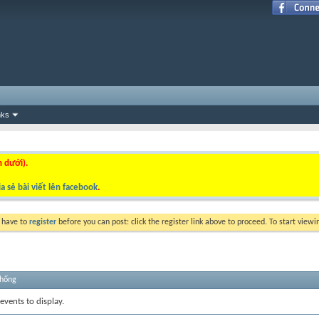
nks
n dưới).
a sẻ bài viết lên facebook
.
y have to
register
before you can post: click the register link above to proceed. To start view
thống
events to display.