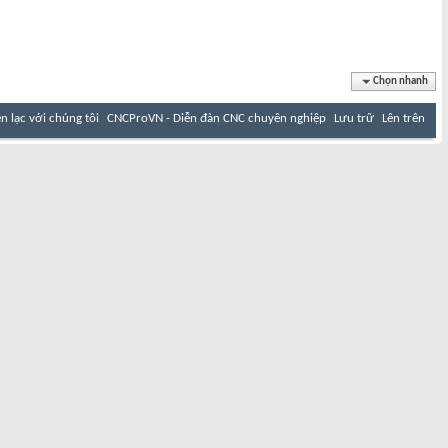
Chọn nhanh
ên lạc với chúng tôi
CNCProVN - Diễn đàn CNC chuyên nghiệp
Lưu trữ
Lên trên