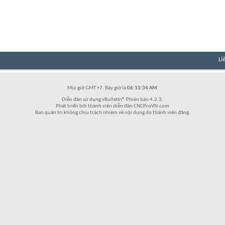
Li
Múi giờ GMT +7. Bây giờ là
06:13:34 AM
.
Diễn đàn sử dụng vBulletin® Phiên bản 4.2.3.
Phát triển bởi thành viên diễn đàn CNCProVN.com
Ban quản trị không chịu trách nhiệm về nội dung do thành viên đăng.