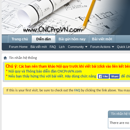
Trang chủ
Diễn đàn
Bài gửi hôm nay
Bài viết mới
Forum Home
Bài viết mới
FAQ
Lịch
Community
Forum Actions
Quick Li
Tin nhắn hệ thống
Chú ý
: Các bạn nên tham khảo Nội quy trước khi viết bài (click vào liên kết bê
*
Nội quy và Thông báo diễn đàn CNCProVN.com
*
Nếu bạn thấy hứng thú với bài viết. Hãy dùng chức năng
để chi
If this is your first visit, be sure to check out the
FAQ
by clicking the link above. You ma
Tin nhắn hệ 
There are no 