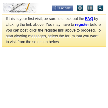
If this is your first visit, be sure to check out the
FAQ
by
clicking the link above. You may have to
register
before
you can post: click the register link above to proceed. To
start viewing messages, select the forum that you want
to visit from the selection below.