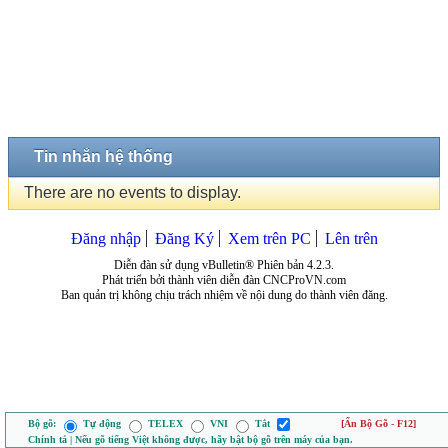
Tin nhắn hệ thống
There are no events to display.
Đăng nhập
Đăng Ký
Xem trên PC
Lên trên
Diễn đàn sử dụng vBulletin® Phiên bản 4.2.3.
Phát triển bởi thành viên diễn đàn CNCProVN.com
Ban quản trị không chịu trách nhiệm về nội dung do thành viên đăng.
Bộ gõ:
Tự động
TELEX
VNI
Tắt
[Ẩn Bộ Gõ - F12]
Chính tả | Nếu gõ tiếng Việt không được, hãy bật bộ gõ trên máy của bạn.