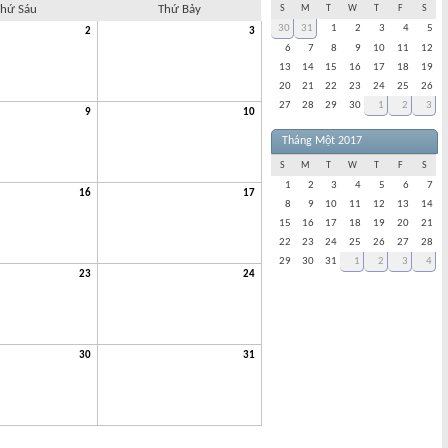
hứ Sáu
Thứ Bảy
S
M
T
W
T
F
S
30
31
1
2
3
4
5
2
3
6
7
8
9
10
11
12
13
14
15
16
17
18
19
20
21
22
23
24
25
26
27
28
29
30
1
2
3
9
10
Tháng Một 2017
S
M
T
W
T
F
S
1
2
3
4
5
6
7
16
17
8
9
10
11
12
13
14
15
16
17
18
19
20
21
22
23
24
25
26
27
28
29
30
31
1
2
3
4
23
24
30
31