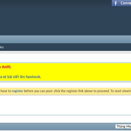
nks
n dưới).
a sẻ bài viết lên facebook
.
y have to
register
before you can post: click the register link above to proceed. To start view