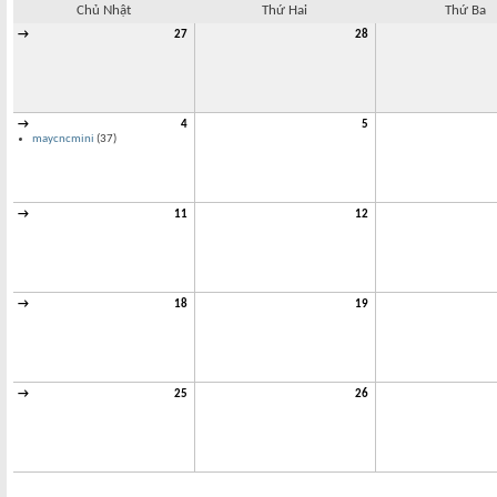
Chủ Nhật
Thứ Hai
Thứ Ba
→
27
28
→
4
5
maycncmini
(37)
→
11
12
→
18
19
→
25
26