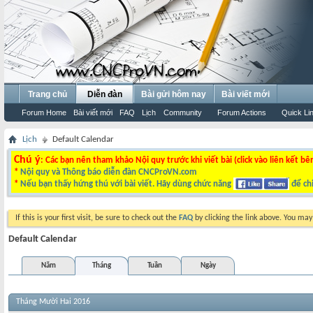
Trang chủ
Diễn đàn
Bài gửi hôm nay
Bài viết mới
Forum Home
Bài viết mới
FAQ
Lịch
Community
Forum Actions
Quick Li
Lịch
Default Calendar
Chú ý
: Các bạn nên tham khảo Nội quy trước khi viết bài (click vào liên kết bê
*
Nội quy và Thông báo diễn đàn CNCProVN.com
*
Nếu bạn thấy hứng thú với bài viết. Hãy dùng chức năng
để chi
If this is your first visit, be sure to check out the
FAQ
by clicking the link above. You ma
Default Calendar
Năm
Tháng
Tuần
Ngày
Tháng Mười Hai 2016