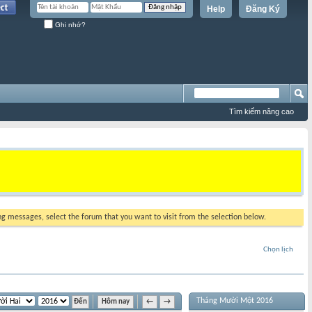
Help
Đăng Ký
Ghi nhớ?
Tìm kiếm nâng cao
ing messages, select the forum that you want to visit from the selection below.
Chọn lịch
Tháng Mười Một 2016
Hôm nay
←
→