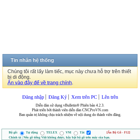
Tin nhắn hệ thống
Chúng tôi rất lấy làm tiếc, mục này chưa hỗ trợ trên thiết
bị di động.
Ấn vào đây để về trang chính
.
Đăng nhập
Đăng Ký
Xem trên PC
Lên trên
Diễn đàn sử dụng vBulletin® Phiên bản 4.2.3.
Phát triển bởi thành viên diễn đàn CNCProVN.com
Ban quản trị không chịu trách nhiệm về nội dung do thành viên đăng.
Bộ gõ:
Tự động
TELEX
VNI
Tắt
[Ẩn Bộ Gõ - F12]
Chính tả | Nếu gõ tiếng Việt không được, hãy bật bộ gõ trên máy của bạn.