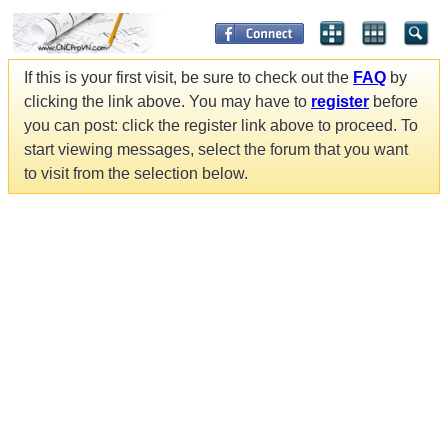
If this is your first visit, be sure to check out the
FAQ
by
clicking the link above. You may have to
register
before
you can post: click the register link above to proceed. To
start viewing messages, select the forum that you want
to visit from the selection below.