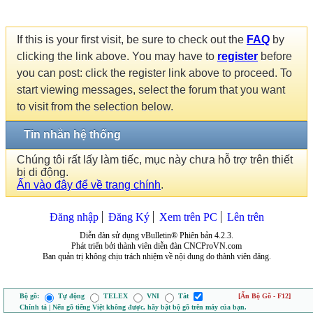
If this is your first visit, be sure to check out the
FAQ
by
clicking the link above. You may have to
register
before
you can post: click the register link above to proceed. To
start viewing messages, select the forum that you want
to visit from the selection below.
Tin nhắn hệ thống
Chúng tôi rất lấy làm tiếc, mục này chưa hỗ trợ trên thiết
bị di động.
Ấn vào đây để về trang chính
.
Đăng nhập
Đăng Ký
Xem trên PC
Lên trên
Diễn đàn sử dụng vBulletin® Phiên bản 4.2.3.
Phát triển bởi thành viên diễn đàn CNCProVN.com
Ban quản trị không chịu trách nhiệm về nội dung do thành viên đăng.
Bộ gõ:
Tự động
TELEX
VNI
Tắt
[Ẩn Bộ Gõ - F12]
Chính tả | Nếu gõ tiếng Việt không được, hãy bật bộ gõ trên máy của bạn.