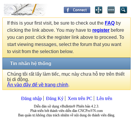
If this is your first visit, be sure to check out the
FAQ
by
clicking the link above. You may have to
register
before
you can post: click the register link above to proceed. To
start viewing messages, select the forum that you want
to visit from the selection below.
Tin nhắn hệ thống
Chúng tôi rất lấy làm tiếc, mục này chưa hỗ trợ trên thiết
bị di động.
Ấn vào đây để về trang chính
.
Đăng nhập
Đăng Ký
Xem trên PC
Lên trên
Diễn đàn sử dụng vBulletin® Phiên bản 4.2.3.
Phát triển bởi thành viên diễn đàn CNCProVN.com
Ban quản trị không chịu trách nhiệm về nội dung do thành viên đăng.