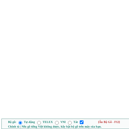
Bộ gõ:
Tự động
TELEX
VNI
Tắt
[Ẩn Bộ Gõ - F12]
Chính tả | Nếu gõ tiếng Việt không được, hãy bật bộ gõ trên máy của bạn.