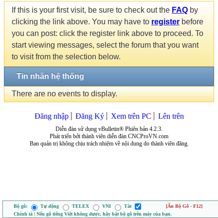
If this is your first visit, be sure to check out the
FAQ
by
clicking the link above. You may have to
register
before
you can post: click the register link above to proceed. To
start viewing messages, select the forum that you want
to visit from the selection below.
Tin nhắn hệ thống
There are no events to display.
Đăng nhập
Đăng Ký
Xem trên PC
Lên trên
Diễn đàn sử dụng vBulletin® Phiên bản 4.2.3.
Phát triển bởi thành viên diễn đàn CNCProVN.com
Ban quản trị không chịu trách nhiệm về nội dung do thành viên đăng.
Bộ gõ:
Tự động
TELEX
VNI
Tắt
[Ẩn Bộ Gõ - F12]
Chính tả | Nếu gõ tiếng Việt không được, hãy bật bộ gõ trên máy của bạn.