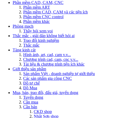
Phần mềm CAD, CAM, CNC
Phần mềm ART
Phần mềm CAD, CAM và các tiện ích
Phần mềm CNC control
Phần mềm khác
Phòng mạch
Thầy bói xem voi
Thắc mắc - giải đáp không biết hỏi ai
Trao đổi kinh nghiệm
Thắc mắc
Tàng kinh cát
Hình ảnh, art, cad, cam v.v...
Chương trình cad, cam, cnc v.v...
Tài liệu & chương trình tiện ích khác
Giới thiệu sản phẩm
Sản phẩm Việt - doanh nghiệp tự giới thiệu
Các sản phẩm gia công CNC
Đồ tự chế
Đồ Mua
Mua, bán, trao đổi, đấu giá, tuyển dụng
Tuyển dụng
Cần mua
Cần bán
CKD shop
Nhật Sơn shop