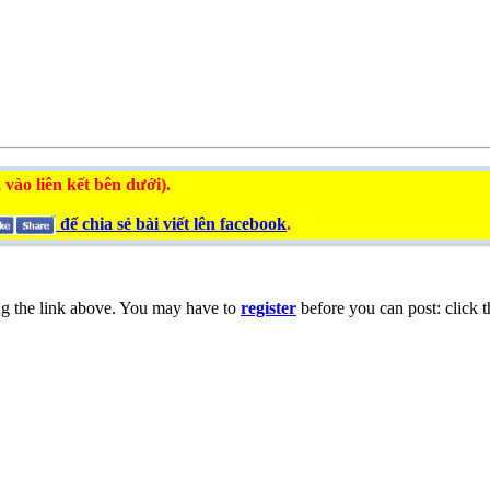
 vào liên kết bên dưới).
để chia sẻ bài viết lên facebook
.
ng the link above. You may have to
register
before you can post: click t