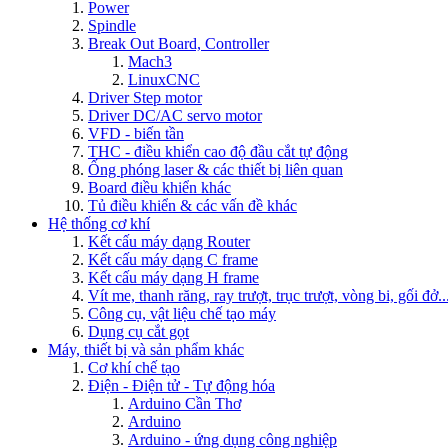
Power
Spindle
Break Out Board, Controller
Mach3
LinuxCNC
Driver Step motor
Driver DC/AC servo motor
VFD - biến tần
THC - điều khiển cao độ đầu cắt tự động
Ống phóng laser & các thiết bị liên quan
Board điều khiển khác
Tủ điều khiển & các vấn đề khác
Hệ thống cơ khí
Kết cấu máy dạng Router
Kết cấu máy dạng C frame
Kết cấu máy dạng H frame
Vít me, thanh răng, ray trượt, trục trượt, vòng bi, gối đở..
Công cụ, vật liệu chế tạo máy
Dụng cụ cắt gọt
Máy, thiết bị và sản phẩm khác
Cơ khí chế tạo
Điện - Điện tử - Tự động hóa
Arduino Cần Thơ
Arduino
Arduino - ứng dụng công nghiệp