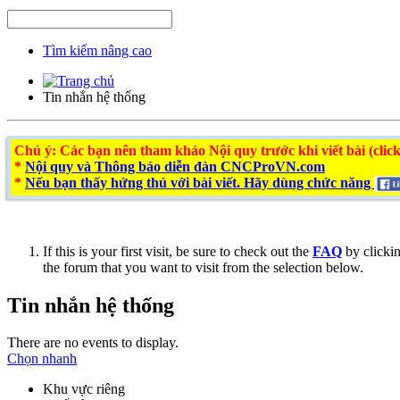
Tìm kiếm nâng cao
Tin nhắn hệ thống
Chú ý
: Các bạn nên tham khảo Nội quy trước khi viết bài (click
*
Nội quy và Thông báo diễn đàn CNCProVN.com
*
Nếu bạn thấy hứng thú với bài viết. Hãy dùng chức năng
If this is your first visit, be sure to check out the
FAQ
by clicki
the forum that you want to visit from the selection below.
Tin nhắn hệ thống
There are no events to display.
Chọn nhanh
Khu vực riêng