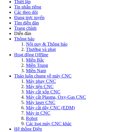
Thiết lập
Tin nhắn riêng
Các theo dõi
Đang trực tuyến
Tìm diễn đàn
Trang chính
Diễn đàn
Thông báo
Nội quy & Thông báo
Thưởng và phạt
Hoạt động Offline
Miền Bắc
Miền Trung
Miền Nam
Thảo luận chung về máy CNC
Máy phay CNC
Máy tiện CNC
Máy cắt xốp CNC
Máy cắt Plasma, Oxy-Gas CNC
Máy laser CNC
Máy cắt dây CNC (EDM)
Máy in CNC
Robot
Các loại máy CNC khác
Hệ thống Điện