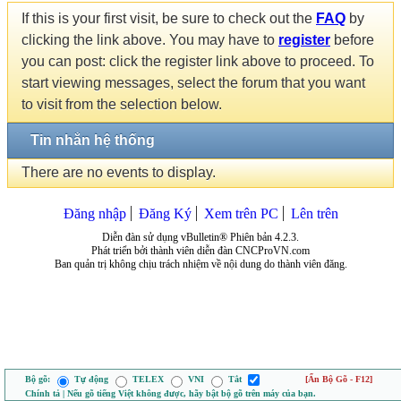
If this is your first visit, be sure to check out the
FAQ
by
clicking the link above. You may have to
register
before
you can post: click the register link above to proceed. To
start viewing messages, select the forum that you want
to visit from the selection below.
Tin nhắn hệ thống
There are no events to display.
Đăng nhập
Đăng Ký
Xem trên PC
Lên trên
Diễn đàn sử dụng vBulletin® Phiên bản 4.2.3.
Phát triển bởi thành viên diễn đàn CNCProVN.com
Ban quản trị không chịu trách nhiệm về nội dung do thành viên đăng.
Bộ gõ:
Tự động
TELEX
VNI
Tắt
[Ẩn Bộ Gõ - F12]
Chính tả | Nếu gõ tiếng Việt không được, hãy bật bộ gõ trên máy của bạn.