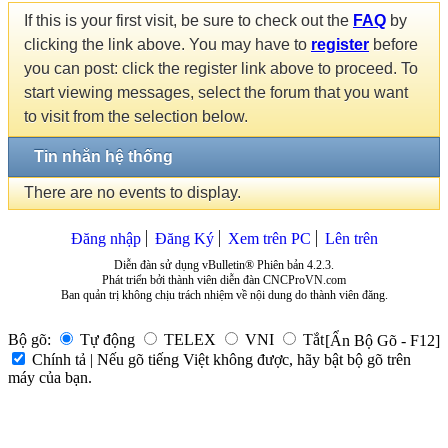
If this is your first visit, be sure to check out the
FAQ
by
clicking the link above. You may have to
register
before
you can post: click the register link above to proceed. To
start viewing messages, select the forum that you want
to visit from the selection below.
Tin nhắn hệ thống
There are no events to display.
Đăng nhập
Đăng Ký
Xem trên PC
Lên trên
Diễn đàn sử dụng vBulletin® Phiên bản 4.2.3.
Phát triển bởi thành viên diễn đàn CNCProVN.com
Ban quản trị không chịu trách nhiệm về nội dung do thành viên đăng.
Bộ gõ:
Tự động
TELEX
VNI
Tắt
[Ẩn Bộ Gõ - F12]
Chính tả | Nếu gõ tiếng Việt không được, hãy bật bộ gõ trên
máy của bạn.