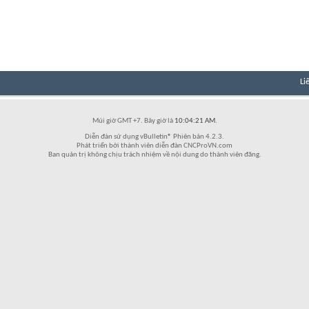
Li
Múi giờ GMT +7. Bây giờ là
10:04:21 AM
.
Diễn đàn sử dụng vBulletin® Phiên bản 4.2.3.
Phát triển bởi thành viên diễn đàn CNCProVN.com
Ban quản trị không chịu trách nhiệm về nội dung do thành viên đăng.