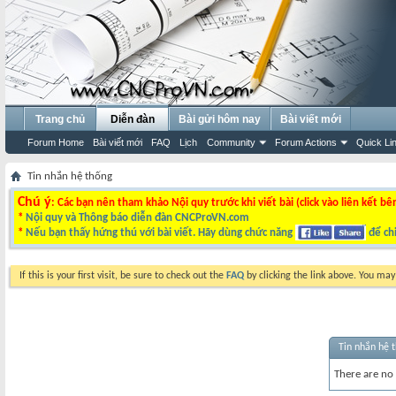
Trang chủ
Diễn đàn
Bài gửi hôm nay
Bài viết mới
Forum Home
Bài viết mới
FAQ
Lịch
Community
Forum Actions
Quick Li
Tin nhắn hệ thống
Chú ý
: Các bạn nên tham khảo Nội quy trước khi viết bài (click vào liên kết bê
*
Nội quy và Thông báo diễn đàn CNCProVN.com
*
Nếu bạn thấy hứng thú với bài viết. Hãy dùng chức năng
để chi
If this is your first visit, be sure to check out the
FAQ
by clicking the link above. You ma
Tin nhắn hệ 
There are no 