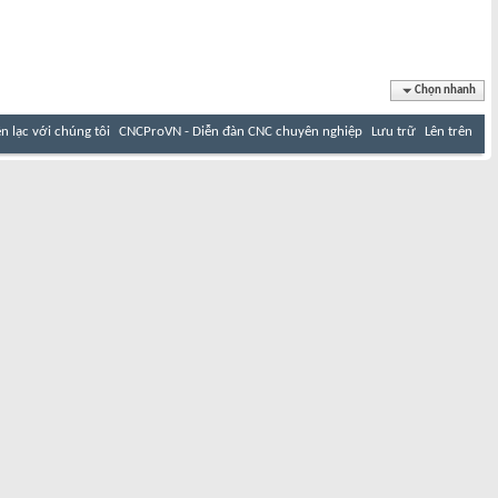
Chọn nhanh
ên lạc với chúng tôi
CNCProVN - Diễn đàn CNC chuyên nghiệp
Lưu trữ
Lên trên