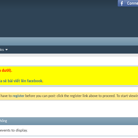
nks
n dưới).
a sẻ bài viết lên facebook
.
y have to
register
before you can post: click the register link above to proceed. To start view
thống
events to display.