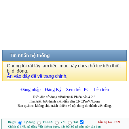
Tin nhắn hệ thống
Chúng tôi rất lấy làm tiếc, mục này chưa hỗ trợ trên thiết
bị di động.
Ấn vào đây để về trang chính
.
Đăng nhập
Đăng Ký
Xem trên PC
Lên trên
Diễn đàn sử dụng vBulletin® Phiên bản 4.2.3.
Phát triển bởi thành viên diễn đàn CNCProVN.com
Ban quản trị không chịu trách nhiệm về nội dung do thành viên đăng.
Bộ gõ:
Tự động
TELEX
VNI
Tắt
[Ẩn Bộ Gõ - F12]
Chính tả | Nếu gõ tiếng Việt không được, hãy bật bộ gõ trên máy của bạn.