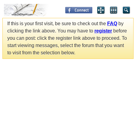
If this is your first visit, be sure to check out the
FAQ
by
clicking the link above. You may have to
register
before
you can post: click the register link above to proceed. To
start viewing messages, select the forum that you want
to visit from the selection below.