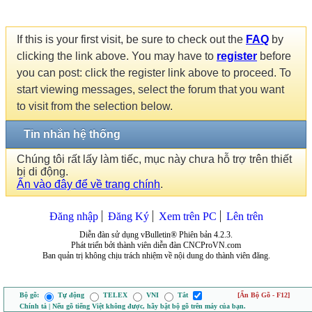
If this is your first visit, be sure to check out the
FAQ
by
clicking the link above. You may have to
register
before
you can post: click the register link above to proceed. To
start viewing messages, select the forum that you want
to visit from the selection below.
Tin nhắn hệ thống
Chúng tôi rất lấy làm tiếc, mục này chưa hỗ trợ trên thiết
bị di động.
Ấn vào đây để về trang chính
.
Đăng nhập
Đăng Ký
Xem trên PC
Lên trên
Diễn đàn sử dụng vBulletin® Phiên bản 4.2.3.
Phát triển bởi thành viên diễn đàn CNCProVN.com
Ban quản trị không chịu trách nhiệm về nội dung do thành viên đăng.
Bộ gõ:
Tự động
TELEX
VNI
Tắt
[Ẩn Bộ Gõ - F12]
Chính tả | Nếu gõ tiếng Việt không được, hãy bật bộ gõ trên máy của bạn.